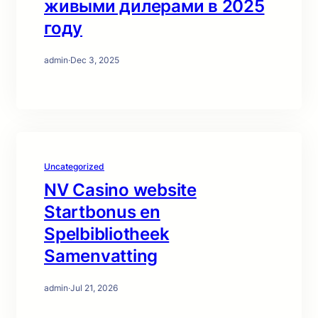
живыми дилерами в 2025
году
admin
·
Dec 3, 2025
Uncategorized
NV Casino website
Startbonus en
Spelbibliotheek
Samenvatting
admin
·
Jul 21, 2026