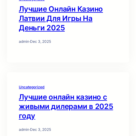
Лучшие Онлайн Казино
Латвии Для Игры На
Деньги 2025
admin
·
Dec 3, 2025
Uncategorized
Лучшие онлайн казино с
живыми дилерами в 2025
году
admin
·
Dec 3, 2025