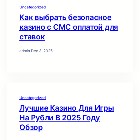
Uncategorized
Как выбрать безопасное
казино с СМС оплатой для
ставок
admin
·
Dec 3, 2025
Uncategorized
Лучшие Казино Для Игры
На Рубли В 2025 Году
Обзор