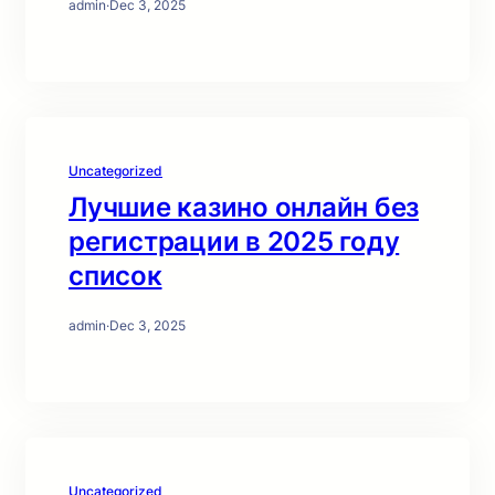
admin
·
Dec 3, 2025
Uncategorized
Лучшие казино онлайн без
регистрации в 2025 году
список
admin
·
Dec 3, 2025
Uncategorized