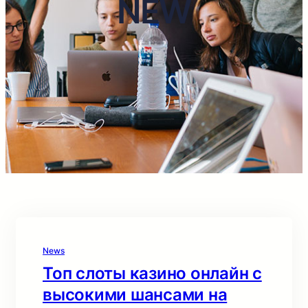
NEW
News
Топ слоты казино онлайн с
высокими шансами на