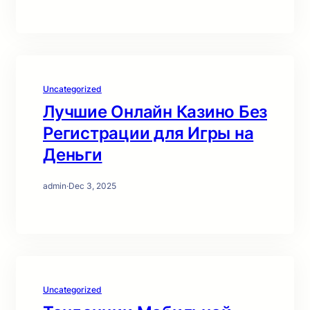
Uncategorized
Лучшие Онлайн Казино Без
Регистрации для Игры на
Деньги
admin
·
Dec 3, 2025
Uncategorized