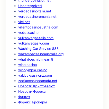
thundercoinsslot.net
Uncategorized
verdecasinoitalia.net
verdecasinoromania.net
vici bet
villentocasinoaustria.com
voddscasino
vulkanvegasitalia.com
vulkanvegaslv.com
Washing Car Service 888
wazambacasinoaustralia.org
what does nlu mean 8
wino casino
winolympia casino
yabby-casinonz.com
zodiaccasinocanada.net
Новости Криптовалют
Новости Форекс
Финтех
Форекс Брокеры