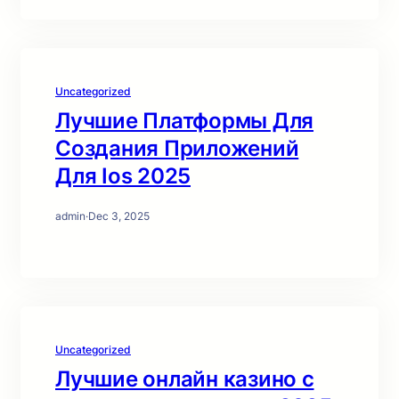
Uncategorized
Лучшие Платформы Для
Создания Приложений
Для Ios 2025
admin
·
Dec 3, 2025
Uncategorized
Лучшие онлайн казино с