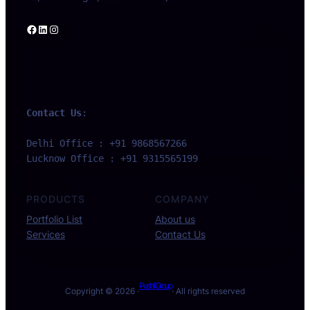
Facebook
LinkedIn
Instagram
Contact Us
:
Delhi Office : +91 9868567266 
Lucknow Office : +91 9315565199
PRODUCTS
COMPANY
Portfolio List
About us
Services
Contact Us
Pushli Group
Copyright © 2026 ·
· All rights reserved