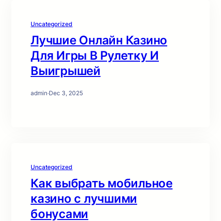
Uncategorized
Лучшие Онлайн Казино
Для Игры В Рулетку И
Выигрышей
admin
·
Dec 3, 2025
Uncategorized
Как выбрать мобильное
казино с лучшими
бонусами