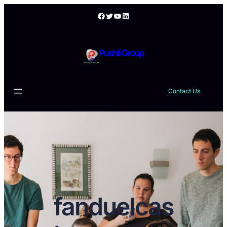
Skip
Facebook
Twitter
YouTube
LinkedIn
to
content
Pushli Group
Contact Us
fanduelcas