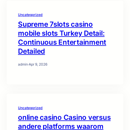
Uncategorized
Supreme 7slots casino
mobile slots Turkey Detail:
Continuous Entertainment
Detailed
admin
·
Apr 9, 2026
Uncategorized
online casino Casino versus
andere platforms waarom