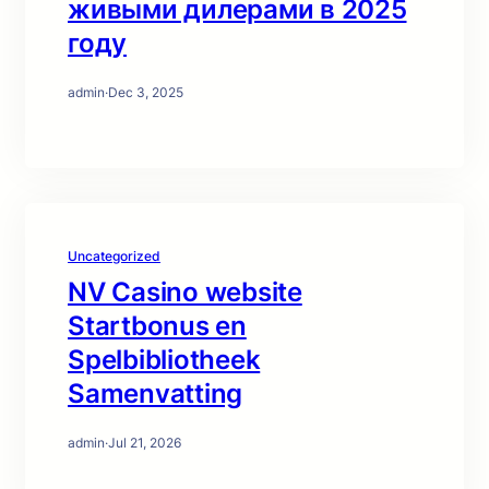
живыми дилерами в 2025
году
admin
·
Dec 3, 2025
Uncategorized
NV Casino website
Startbonus en
Spelbibliotheek
Samenvatting
admin
·
Jul 21, 2026