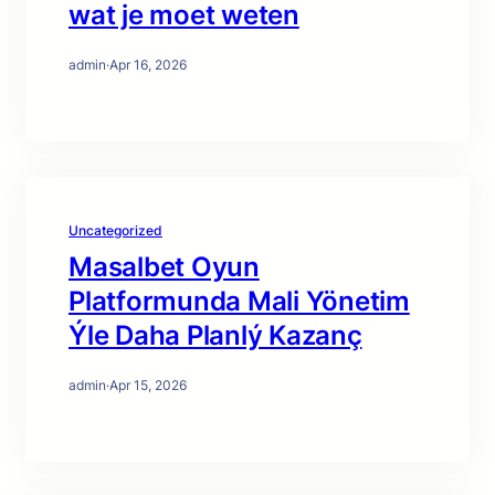
wat je moet weten
admin
·
Apr 16, 2026
Uncategorized
Masalbet Oyun
Platformunda Mali Yönetim
Ýle Daha Planlý Kazanç
admin
·
Apr 15, 2026