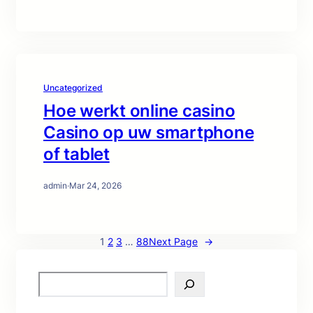
Uncategorized
Hoe werkt online casino
Casino op uw smartphone
of tablet
admin
·
Mar 24, 2026
1
2
3
…
88
Next Page
→
S
e
a