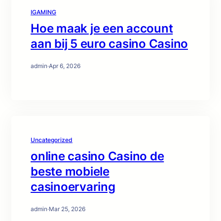
IGAMING
Hoe maak je een account
aan bij 5 euro casino Casino
admin
·
Apr 6, 2026
Uncategorized
online casino Casino de
beste mobiele
casinoervaring
admin
·
Mar 25, 2026