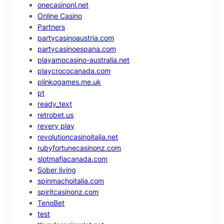
onecasinonl.net
Online Casino
Partners
partycasinoaustria.com
partycasinoespana.com
playamocasino-australia.net
playcrococanada.com
plinkogames.me.uk
pt
ready_text
retrobet.us
revery play
revolutioncasinoitalia.net
rubyfortunecasinonz.com
slotmafiacanada.com
Sober living
spinmachoitalia.com
spiritcasinonz.com
TenoBet
test