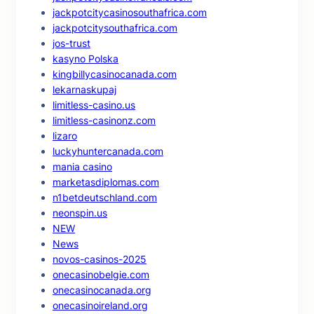
jackpotcitycasinosouthafrica.com
jackpotcitysouthafrica.com
jos-trust
kasyno Polska
kingbillycasinocanada.com
lekarnaskupaj
limitless-casino.us
limitless-casinonz.com
lizaro
luckyhuntercanada.com
mania casino
marketasdiplomas.com
n1betdeutschland.com
neonspin.us
NEW
News
novos-casinos-2025
onecasinobelgie.com
onecasinocanada.org
onecasinoireland.org