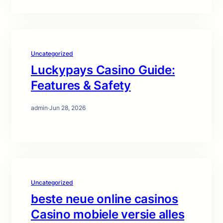
Uncategorized
Luckypays Casino Guide:
Features & Safety
admin
·
Jun 28, 2026
Uncategorized
beste neue online casinos
Casino mobiele versie alles