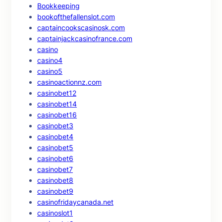
Bookkeeping
bookofthefallenslot.com
captaincookscasinosk.com
captainjackcasinofrance.com
casino
casino4
casino5
casinoactionnz.com
casinobet12
casinobet14
casinobet16
casinobet3
casinobet4
casinobet5
casinobet6
casinobet7
casinobet8
casinobet9
casinofridaycanada.net
casinoslot1