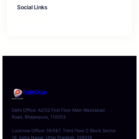
Social Links
Facebook
Twitter
LinkedIn
Instagram
Pushli Group
Delhi Office: A2/32 First Floor Main Wazirabad
Road, Bhajanpura, 110053
Lucknow Office: 18/587, Third Floor C Block Sector
18, Indra Nagar, Uttar Pradesh, 226016