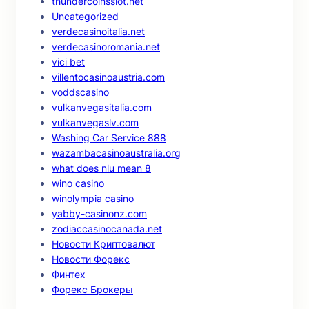
thundercoinsslot.net
Uncategorized
verdecasinoitalia.net
verdecasinoromania.net
vici bet
villentocasinoaustria.com
voddscasino
vulkanvegasitalia.com
vulkanvegaslv.com
Washing Car Service 888
wazambacasinoaustralia.org
what does nlu mean 8
wino casino
winolympia casino
yabby-casinonz.com
zodiaccasinocanada.net
Новости Криптовалют
Новости Форекс
Финтех
Форекс Брокеры