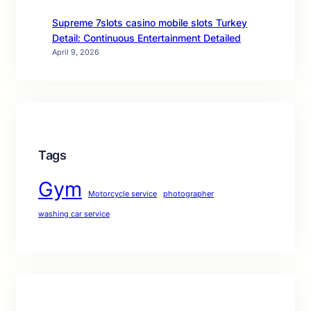
Supreme 7slots casino mobile slots Turkey
Detail: Continuous Entertainment Detailed
April 9, 2026
Tags
Gym
Motorcycle service
photographer
washing car service