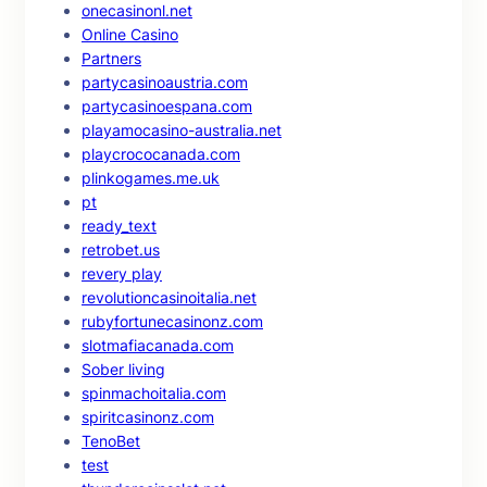
onecasinonl.net
Online Casino
Partners
partycasinoaustria.com
partycasinoespana.com
playamocasino-australia.net
playcrococanada.com
plinkogames.me.uk
pt
ready_text
retrobet.us
revery play
revolutioncasinoitalia.net
rubyfortunecasinonz.com
slotmafiacanada.com
Sober living
spinmachoitalia.com
spiritcasinonz.com
TenoBet
test