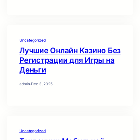
Uncategorized
Лучшие Онлайн Казино Без
Регистрации для Игры на
Деньги
admin
·
Dec 3, 2025
Uncategorized