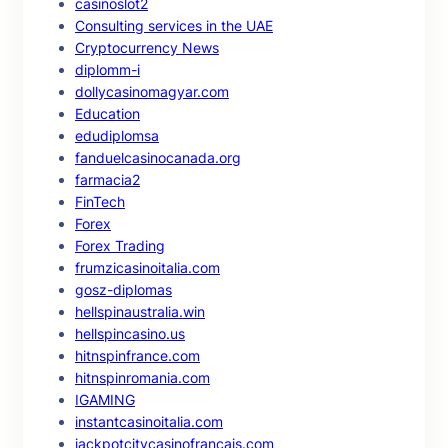
casinoslot2
Consulting services in the UAE
Cryptocurrency News
diplomm-i
dollycasinomagyar.com
Education
edudiplomsa
fanduelcasinocanada.org
farmacia2
FinTech
Forex
Forex Trading
frumzicasinoitalia.com
gosz-diplomas
hellspinaustralia.win
hellspincasino.us
hitnspinfrance.com
hitnspinromania.com
IGAMING
instantcasinoitalia.com
jackpotcitycasinofrancais.com