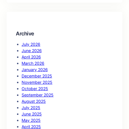
r
c
h
Archive
July 2026
June 2026
April 2026
March 2026
January 2026
December 2025
November 2025
October 2025
September 2025
August 2025
July 2025
June 2025
May 2025
April 2025