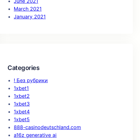
June 2021
March 2021
January 2021
Categories
! Без рубрики
1xbet1
1xbet2
1xbet3
1xbet4
1xbet5
888-casinodeutschland.com
a16z generative ai