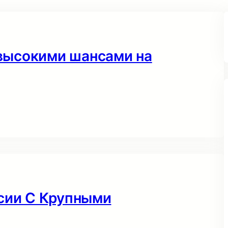
 высокими шансами на
сии С Крупными