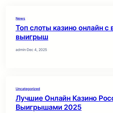
News
Топ слоты казино онлайн с
выигрыш
admin
·
Dec 4, 2025
Uncategorized
Лучшие Онлайн Казино Рос
Выигрышами 2025