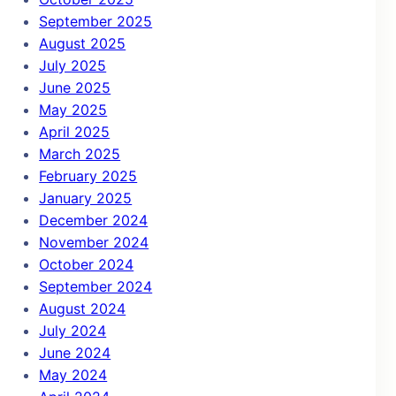
September 2025
August 2025
July 2025
June 2025
May 2025
April 2025
March 2025
February 2025
January 2025
December 2024
November 2024
October 2024
September 2024
August 2024
July 2024
June 2024
May 2024