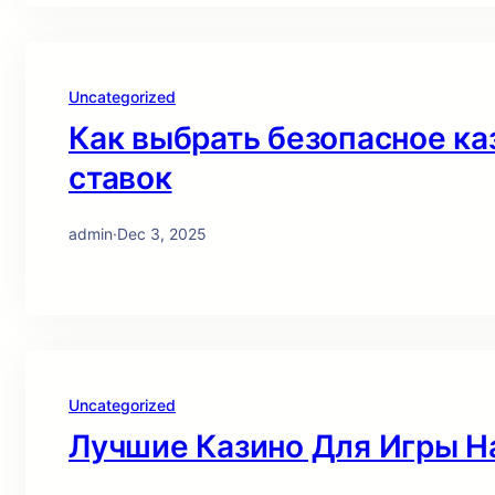
Uncategorized
Как выбрать безопасное ка
ставок
admin
·
Dec 3, 2025
Uncategorized
Лучшие Казино Для Игры На