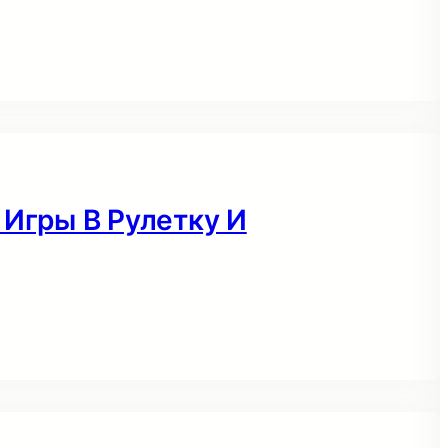
Игры В Рулетку И