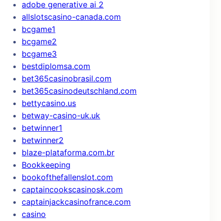
adobe generative ai 2
allslotscasino-canada.com
bcgame1
bcgame2
bcgame3
bestdiplomsa.com
bet365casinobrasil.com
bet365casinodeutschland.com
bettycasino.us
betway-casino-uk.uk
betwinner1
betwinner2
blaze-plataforma.com.br
Bookkeeping
bookofthefallenslot.com
captaincookscasinosk.com
captainjackcasinofrance.com
casino