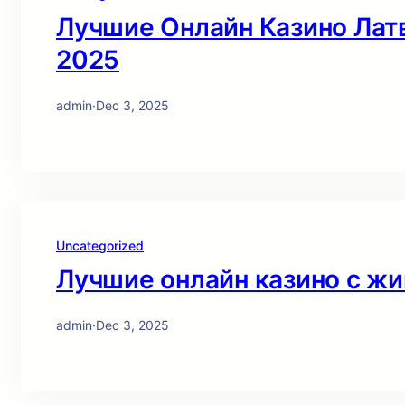
Лучшие Онлайн Казино Лат
2025
admin
·
Dec 3, 2025
Uncategorized
Лучшие онлайн казино с жи
admin
·
Dec 3, 2025