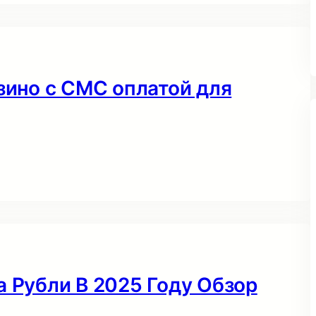
зино с СМС оплатой для
 Рубли В 2025 Году Обзор