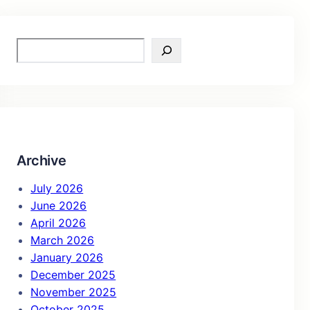
S
e
a
r
c
h
Archive
July 2026
June 2026
April 2026
March 2026
January 2026
December 2025
November 2025
October 2025