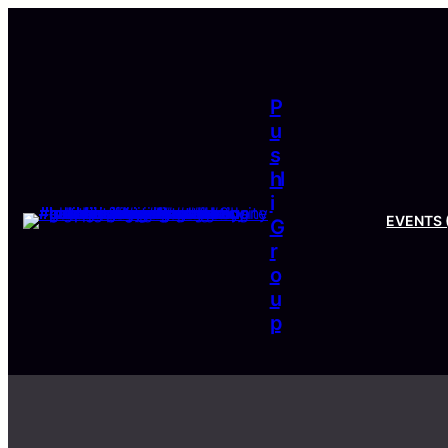
Skip
to
content
P
u
s
hl
i
EVENTS 
G
r
o
u
p