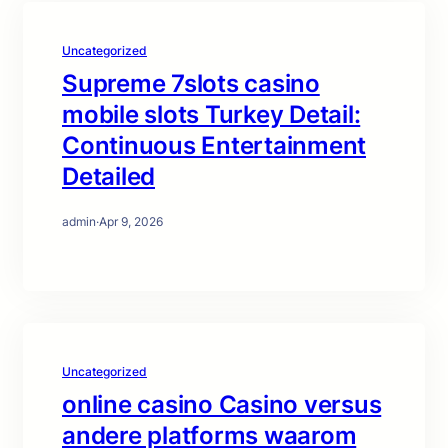
Uncategorized
Supreme 7slots casino
mobile slots Turkey Detail:
Continuous Entertainment
Detailed
admin
·
Apr 9, 2026
Uncategorized
online casino Casino versus
andere platforms waarom