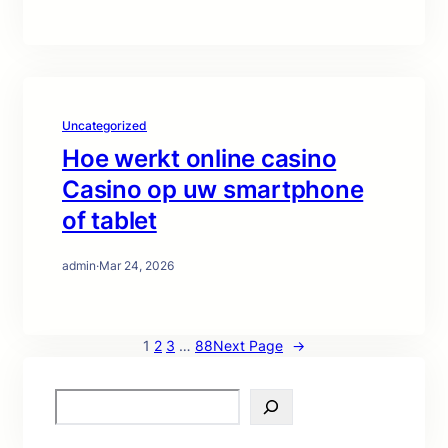
Uncategorized
Hoe werkt online casino
Casino op uw smartphone
of tablet
admin
·
Mar 24, 2026
1
2
3
…
88
Next Page
→
S
e
a