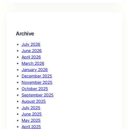
r
c
h
Archive
July 2026
June 2026
April 2026
March 2026
January 2026
December 2025
November 2025
October 2025
September 2025
August 2025
July 2025
June 2025
May 2025
April 2025