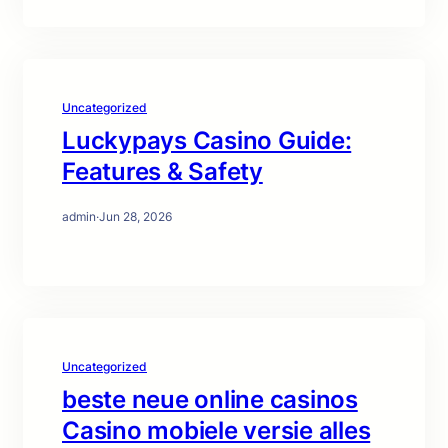
Uncategorized
Luckypays Casino Guide:
Features & Safety
admin
·
Jun 28, 2026
Uncategorized
beste neue online casinos
Casino mobiele versie alles