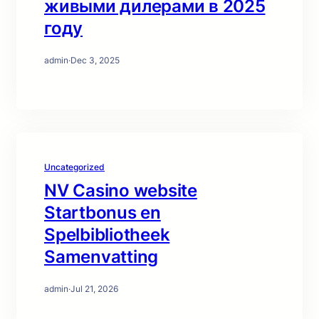
живыми дилерами в 2025
году
admin
·
Dec 3, 2025
Uncategorized
NV Casino website
Startbonus en
Spelbibliotheek
Samenvatting
admin
·
Jul 21, 2026