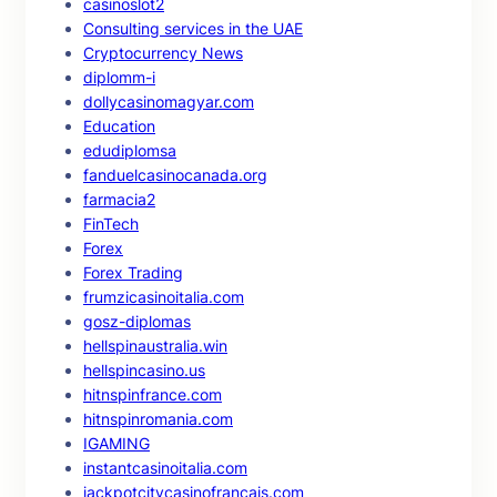
casinoslot2
Consulting services in the UAE
Cryptocurrency News
diplomm-i
dollycasinomagyar.com
Education
edudiplomsa
fanduelcasinocanada.org
farmacia2
FinTech
Forex
Forex Trading
frumzicasinoitalia.com
gosz-diplomas
hellspinaustralia.win
hellspincasino.us
hitnspinfrance.com
hitnspinromania.com
IGAMING
instantcasinoitalia.com
jackpotcitycasinofrancais.com