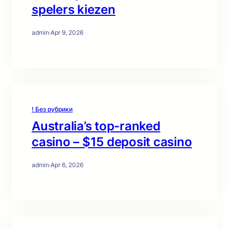
spelers kiezen
admin
·
Apr 9, 2026
! Без рубрики
Australia’s top-ranked
casino – $15 deposit casino
admin
·
Apr 6, 2026