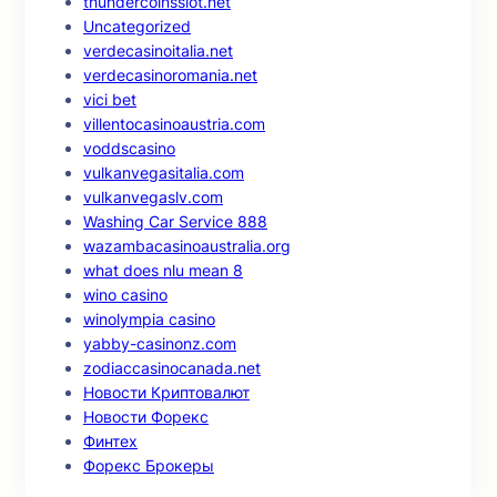
thundercoinsslot.net
Uncategorized
verdecasinoitalia.net
verdecasinoromania.net
vici bet
villentocasinoaustria.com
voddscasino
vulkanvegasitalia.com
vulkanvegaslv.com
Washing Car Service 888
wazambacasinoaustralia.org
what does nlu mean 8
wino casino
winolympia casino
yabby-casinonz.com
zodiaccasinocanada.net
Новости Криптовалют
Новости Форекс
Финтех
Форекс Брокеры