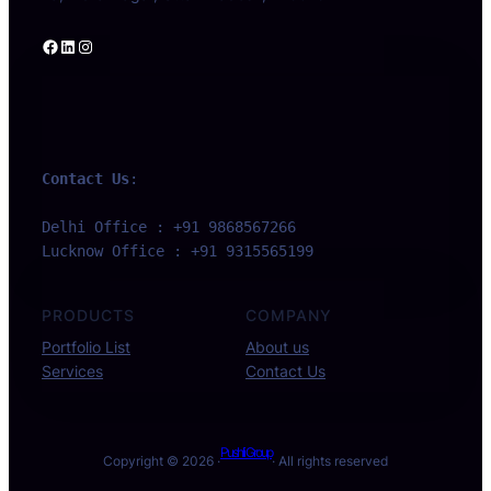
Facebook
LinkedIn
Instagram
Contact Us
:
Delhi Office : +91 9868567266 
Lucknow Office : +91 9315565199
PRODUCTS
COMPANY
Portfolio List
About us
Services
Contact Us
Pushli Group
Copyright © 2026 ·
· All rights reserved