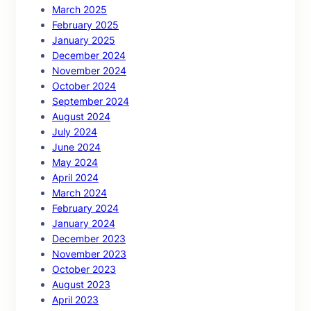
March 2025
February 2025
January 2025
December 2024
November 2024
October 2024
September 2024
August 2024
July 2024
June 2024
May 2024
April 2024
March 2024
February 2024
January 2024
December 2023
November 2023
October 2023
August 2023
April 2023