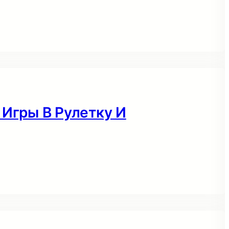
Игры В Рулетку И