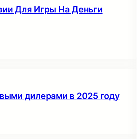
вии Для Игры На Деньги
выми дилерами в 2025 году