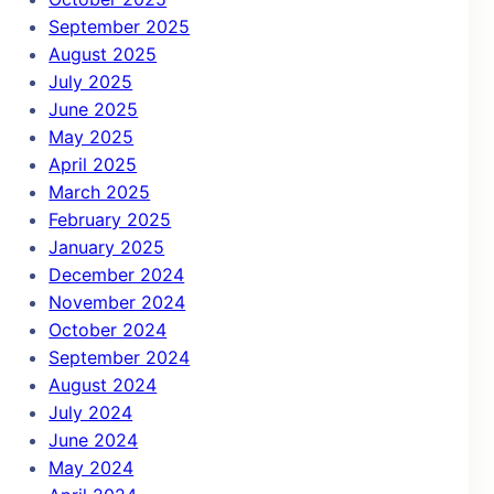
September 2025
August 2025
July 2025
June 2025
May 2025
April 2025
March 2025
February 2025
January 2025
December 2024
November 2024
October 2024
September 2024
August 2024
July 2024
June 2024
May 2024