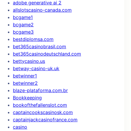
adobe generative ai 2
allslotscasino-canada.com
bcgame1
bcgame2
bcgame3
bestdiplomsa.com
bet365casinobrasil.com
bet365casinodeutschland.com
bettycasino.us
betway-casino-uk.uk
betwinner1
betwinner2
blaze-plataforma.com.br
Bookkeeping
bookofthefallenslot.com
captaincookscasinosk.com
captainjackcasinofrance.com
casino