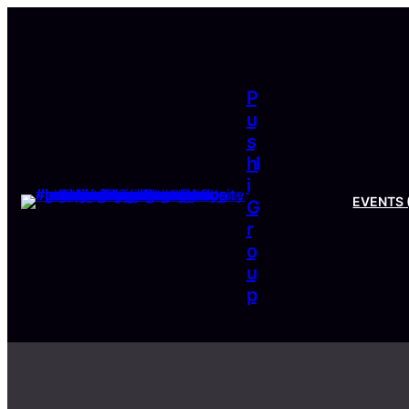
Skip
to
content
P
u
s
hl
i
EVENTS 
G
r
o
u
p