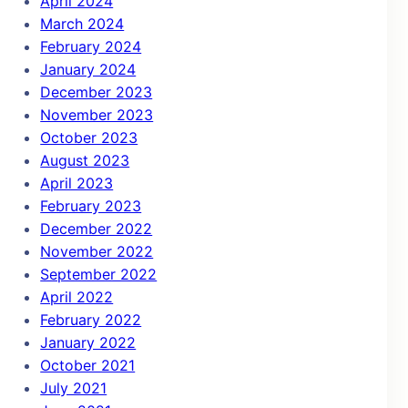
April 2024
March 2024
February 2024
January 2024
December 2023
November 2023
October 2023
August 2023
April 2023
February 2023
December 2022
November 2022
September 2022
April 2022
February 2022
January 2022
October 2021
July 2021