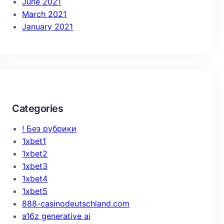
June 2021
March 2021
January 2021
Categories
! Без рубрики
1xbet1
1xbet2
1xbet3
1xbet4
1xbet5
888-casinodeutschland.com
a16z generative ai