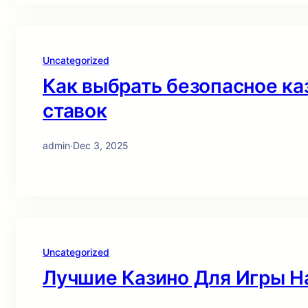
Uncategorized
Как выбрать безопасное ка
ставок
admin
·
Dec 3, 2025
Uncategorized
Лучшие Казино Для Игры На