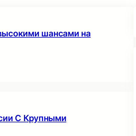
 высокими шансами на
сии С Крупными