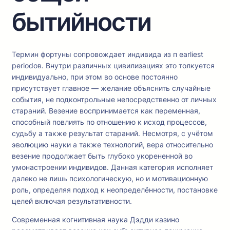
бытийности
Термин фортуны сопровождает индивида из п earliest
periodов. Внутри различных цивилизациях это толкуется
индивидуально, при этом во основе постоянно
присутствует главное — желание объяснить случайные
события, не подконтрольные непосредственно от личных
стараний. Везение воспринимается как переменная,
способный повлиять по отношению к исход процессов,
судьбу а также результат стараний. Несмотря, с учётом
эволюцию науки а также технологий, вера относительно
везение продолжает быть глубоко укорененной во
умонастроении индивидов. Данная категория исполняет
далеко не лишь психологическую, но и мотивационную
роль, определяя подход к неопределённости, постановке
целей включая результативности.
Современная когнитивная наука Дэдди казино