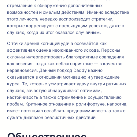
стремление к обнаружению дополнительных
возможностей и смелым действиям. Именно вследствие
этого личность нередко воспроизводит стратегии,
которые коррелируют с предыдущим успехом, даже в
случаях, когда их итог оказался случайным.
С точки зрения когниций удача осознаётся как
аффективная оценка неожиданного исхода. Персоны
склонны интерпретировать благоприятные совпадения
как везения, тогда как неблагоприятные — в качестве
неравновесия. Данный подход Daddy казино
сказывается в отношении мотивацию и утверждение
курса. Те, которые усматривает удачу внутри рутинных
случаях, зачастую обнаруживают оптимизм,
настойчивость а также стремление к осуществлению
пробам. Критичное отношение к роли фортуне, напротив,
имеет потенциал ослаблять предприимчивость а также
сужать диапазон реалистичных действий.