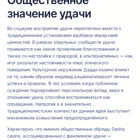
Общественное
значение удачи
Во социуме восприятие удачи переплетено вместе с
традиционными установками вдобавок иерархией
ценностей. В рамках отдельных сообществ удача
понимается как некое проявление благословения а
также со-настройки с природой, в альтернативных — как
итог результат настойчивости плюс этического
поведения. Культурное окружение Дэдди казино влияет
на то, каким образом индивид рационализирует личные
успехи и провалы. В тех условиях когда публичное
суждение подчеркивает персональную вклад, вера в
отношении удачу способна восприниматься как
оправдание. Напротив в в значительно
традиционалистских контекстах данная идея выступает
механизмом осмысления предопределённого.
Характерно, что именно общественные обряды Daddy
casino, ассоциированные с феноменом удачи —