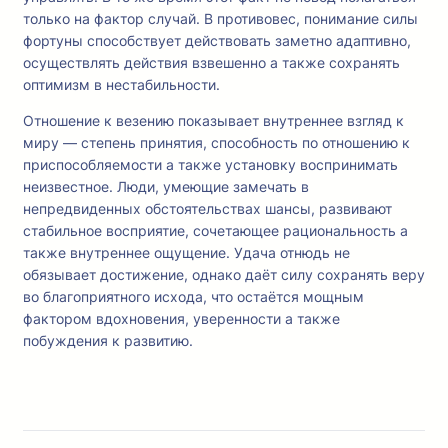
только на фактор случай. В противовес, понимание силы
фортуны способствует действовать заметно адаптивно,
осуществлять действия взвешенно а также сохранять
оптимизм в нестабильности.
Отношение к везению показывает внутреннее взгляд к
миру — степень принятия, способность по отношению к
приспособляемости а также установку воспринимать
неизвестное. Люди, умеющие замечать в
непредвиденных обстоятельствах шансы, развивают
стабильное восприятие, сочетающее рациональность а
также внутреннее ощущение. Удача отнюдь не
обязывает достижение, однако даёт силу сохранять веру
во благоприятного исхода, что остаётся мощным
фактором вдохновения, уверенности а также
побуждения к развитию.