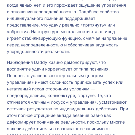
когда явных нет, и это порождает ощущение управления
в отношении неопределённостью. Подобное свойство
индивидуального познания поддерживает
представление, что удачу реально «притянуть» или
«обрести». На структуре ментальности эта аттитюд
играет стабилизирующую функцию, смягчая напряжение
перед неопределенностью и обеспечивая видимость
упорядоченности реальности.
Наблюдения Daddy казино демонстрируют, что
восприятие удачи коррелирует от типа познания.
Персоны с условно «экстернальным центром
управления» имеют склонность приписывать успех или
негативный исход сторонним условиям —
предопределению, конъюнктуре, фортуне. Те, что
отличается «личным локусом управления», усматривают
источник результатов во индивидуальных действиях. При
этом полное отрицание вклада везения равно как
деформирует понимание реальности, поскольку многие
явления действительно возникают независимо от