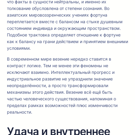
что факты в сущности нейтральны, и именно их
толкование обусловлена от степени сознания. Во
азиатских мировоззренческих учениях фортуна
переплетается вместе с балансом на стыке душевным
состоянием индивида и окружающим пространством.
Подобное трактовка определяет отношение к фортуне
как к балансу на грани действием и принятием внешними
условиями.
В современном мире везение нередко ставится в
контраст логике. Тем не менее эти феномены не
исключают взаимно. Интеллектуальный прогресс и
индустриальное развитие не упразднили значение
неопределённости, а просто трансформировали
механизмы этого действия. Везение всё ещё быть
частью человеческого существования, напоминая о
пределах рамках возможностей плюс изменчивости
реальности.
Удача и внутреннее