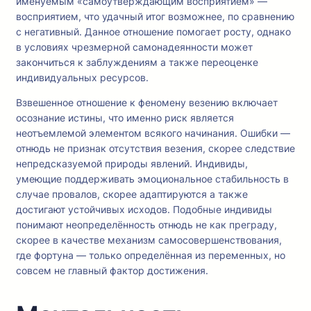
именуемым «самоутверждающим восприятием» —
восприятием, что удачный итог возможнее, по сравнению
с негативный. Данное отношение помогает росту, однако
в условиях чрезмерной самонадеянности может
закончиться к заблуждениям а также переоценке
индивидуальных ресурсов.
Взвешенное отношение к феномену везению включает
осознание истины, что именно риск является
неотъемлемой элементом всякого начинания. Ошибки —
отнюдь не признак отсутствия везения, скорее следствие
непредсказуемой природы явлений. Индивиды,
умеющие поддерживать эмоциональное стабильность в
случае провалов, скорее адаптируются а также
достигают устойчивых исходов. Подобные индивиды
понимают неопределённость отнюдь не как преграду,
скорее в качестве механизм самосовершенствования,
где фортуна — только определённая из переменных, но
совсем не главный фактор достижения.