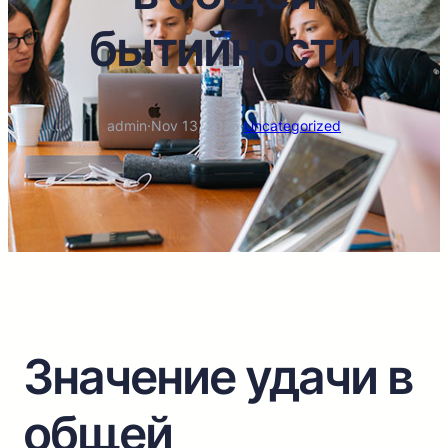
бытийности
admin
·
Nov 13, 2025
·
Uncategorized
Значение удачи в
общей