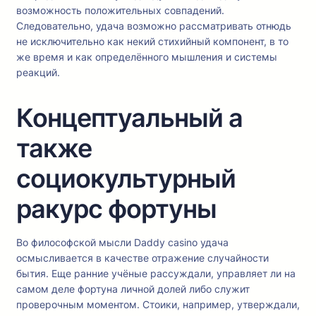
возможность положительных совпадений.
Следовательно, удача возможно рассматривать отнюдь
не исключительно как некий стихийный компонент, в то
же время и как определённого мышления и системы
реакций.
Концептуальный а
также
социокультурный
ракурс фортуны
Во философской мысли Daddy casino удача
осмысливается в качестве отражение случайности
бытия. Еще ранние учёные рассуждали, управляет ли на
самом деле фортуна личной долей либо служит
проверочным моментом. Стоики, например, утверждали,