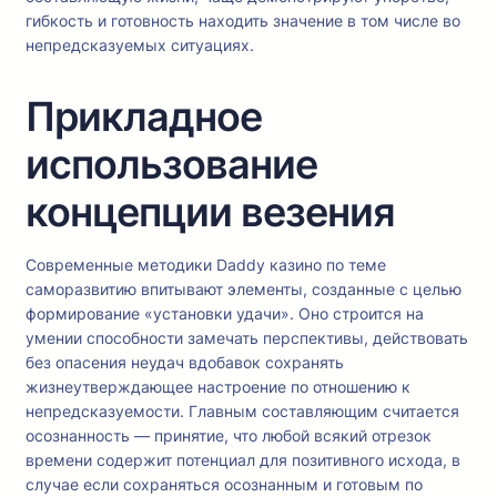
гибкость и готовность находить значение в том числе во
непредсказуемых ситуациях.
Прикладное
использование
концепции везения
Современные методики Daddy казино по теме
саморазвитию впитывают элементы, созданные с целью
формирование «установки удачи». Оно строится на
умении способности замечать перспективы, действовать
без опасения неудач вдобавок сохранять
жизнеутверждающее настроение по отношению к
непредсказуемости. Главным составляющим считается
осознанность — принятие, что любой всякий отрезок
времени содержит потенциал для позитивного исхода, в
случае если сохраняться осознанным и готовым по