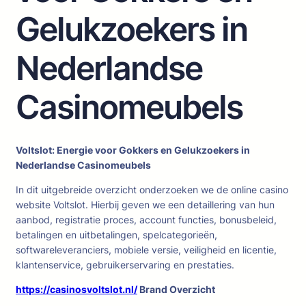
Gelukzoekers in
Nederlandse
Casinomeubels
Voltslot: Energie voor Gokkers en Gelukzoekers in
Nederlandse Casinomeubels
In dit uitgebreide overzicht onderzoeken we de online casino
website Voltslot. Hierbij geven we een detaillering van hun
aanbod, registratie proces, account functies, bonusbeleid,
betalingen en uitbetalingen, spelcategorieën,
softwareleveranciers, mobiele versie, veiligheid en licentie,
klantenservice, gebruikerservaring en prestaties.
https://casinosvoltslot.nl/
Brand Overzicht