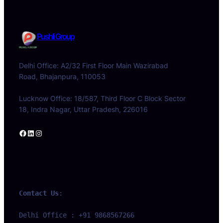
Pushli Group
Delhi Office: A2/32 First Floor Main Wazirabad
Road, Bhajanpura, 110053
Lucknow Office: 18/587, Third Floor C Block Sector
18, Indra Nagar, Uttar Pradesh, 226016
Facebook
LinkedIn
Instagram
Contact Us
:
Delhi Office : +91 9868567266 