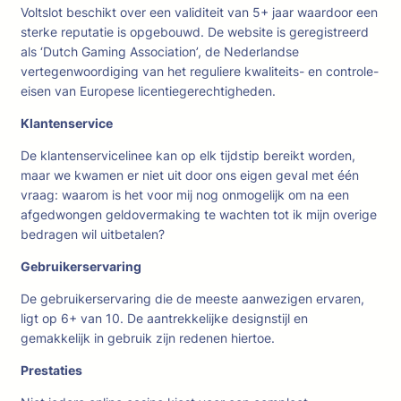
Voltslot beschikt over een validiteit van 5+ jaar waardoor een
sterke reputatie is opgebouwd. De website is geregistreerd
als ‘Dutch Gaming Association’, de Nederlandse
vertegenwoordiging van het reguliere kwaliteits- en controle-
eisen van Europese licentiegerechtigheden.
Klantenservice
De klantenservicelinee kan op elk tijdstip bereikt worden,
maar we kwamen er niet uit door ons eigen geval met één
vraag: waarom is het voor mij nog onmogelijk om na een
afgedwongen geldovermaking te wachten tot ik mijn overige
bedragen wil uitbetalen?
Gebruikerservaring
De gebruikerservaring die de meeste aanwezigen ervaren,
ligt op 6+ van 10. De aantrekkelijke designstijl en
gemakkelijk in gebruik zijn redenen hiertoe.
Prestaties