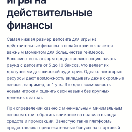
действительные
финансы
Самая низкая размер депозита для игры на
действительные финансы в онлайн казино является
важным моментом для большинства геймеров.
Большинство платформ предоставляют опцию начать
раунд с депозита от 5 до 10 баксов, что делает их
доступными для широкой аудитории. Однако некоторые
ресурсы дают возможность вкладывать даже скромные
взносы, например, от 1 у.е.. Это дает возможность
новым игрокам оценить свои навыки без крупных
денежных затрат.
При определении казино с минимальным минимальным
взносом стоит обратить внимание на правила вывода
средств и промоакции. Зачастую такие платформы
предоставляют привлекательные бонусы на стартовый