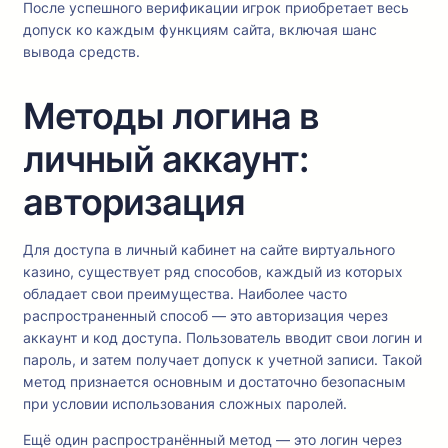
После успешного верификации игрок приобретает весь
допуск ко каждым функциям сайта, включая шанс
вывода средств.
Методы логина в
личный аккаунт:
авторизация
Для доступа в личный кабинет на сайте виртуального
казино, существует ряд способов, каждый из которых
обладает свои преимущества. Наиболее часто
распространенный способ — это авторизация через
аккаунт и код доступа. Пользователь вводит свои логин и
пароль, и затем получает допуск к учетной записи. Такой
метод признается основным и достаточно безопасным
при условии использования сложных паролей.
Ещё один распространённый метод — это логин через