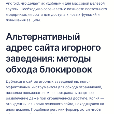
Android, что делает их удобными для массовой целевой
группы. Необходимо осознавать о важности постоянного
модернизации софта для доступа к новых функций и
повышения защиты.
Альтернативный
адрес сайта игорного
заведения: методы
обхода блокировок
Дубликаты сайтов игорных заведений являются
эффективным инструментом для обхода ограничений,
позволяя пользователям не прекращать азартное
развлечение даже при ограниченном доступе. Копия —
это идентичная копия основного сайта, находящаяся на
ином домене. Подобные реплики формируются чтобы