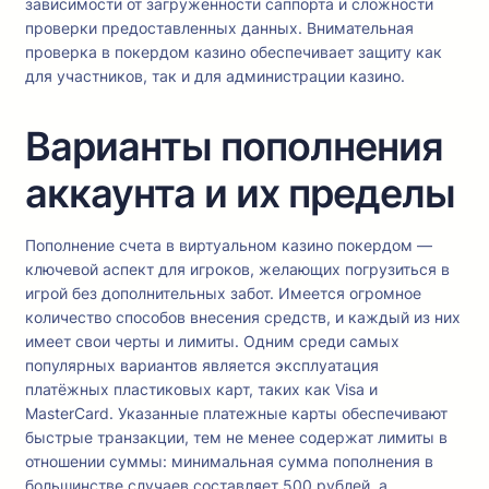
зависимости от загруженности саппорта и сложности
проверки предоставленных данных. Внимательная
проверка в покердом казино обеспечивает защиту как
для участников, так и для администрации казино.
Варианты пополнения
аккаунта и их пределы
Пополнение счета в виртуальном казино покердом —
ключевой аспект для игроков, желающих погрузиться в
игрой без дополнительных забот. Имеется огромное
количество способов внесения средств, и каждый из них
имеет свои черты и лимиты. Одним среди самых
популярных вариантов является эксплуатация
платёжных пластиковых карт, таких как Visa и
MasterCard. Указанные платежные карты обеспечивают
быстрые транзакции, тем не менее содержат лимиты в
отношении суммы: минимальная сумма пополнения в
большинстве случаев составляет 500 рублей, а