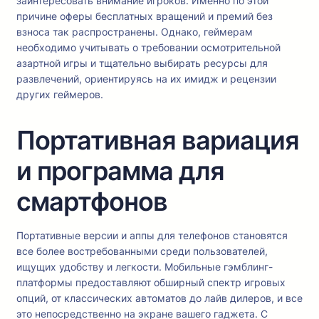
заинтересовать внимание игроков. Именно по этой
причине оферы бесплатных вращений и премий без
взноса так распространены. Однако, геймерам
необходимо учитывать о требовании осмотрительной
азартной игры и тщательно выбирать ресурсы для
развлечений, ориентируясь на их имидж и рецензии
других геймеров.
Портативная вариация
и программа для
смартфонов
Портативные версии и аппы для телефонов становятся
все более востребованными среди пользователей,
ищущих удобству и легкости. Мобильные гэмблинг-
платформы предоставляют обширный спектр игровых
опций, от классических автоматов до лайв дилеров, и все
это непосредственно на экране вашего гаджета. С