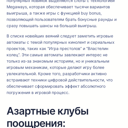
популярных новинок выделяются слоты с технологией
Megaways, которая обеспечивает тысячи вариантов
выигрыша, а также игры с функцией buy bonus,
позволяющей пользователям брать бонусные раунды и
сразу повышать шансы на большой выигрыш.
В списке новейших веяний следует заметить игровые
автоматы с темой популярных кинолент и сериальных
проектов, таких как “Игра престолов” и “Властелин
колец”. Эти самые автоматы завлекают интерес не
только из-за знакомым историям, но и уникальным
игровым механикам, которые делают игру более
увлекательной. Кроме того, разработчики активно
встраивают техники цифровой действительности, что
обеспечивает сформировать эффект абсолютного
погружения в игровой процесс.
Азартные клубы
поощрения: