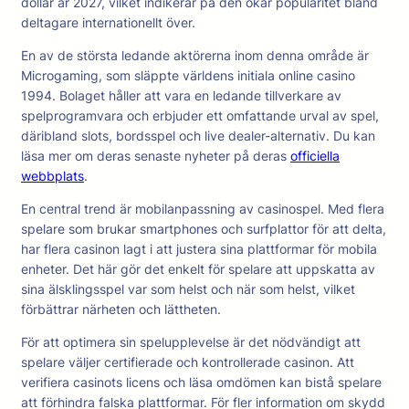
dollar år 2027, vilket indikerar på den ökar popularitet bland
deltagare internationellt över.
En av de största ledande aktörerna inom denna område är
Microgaming, som släppte världens initiala online casino
1994. Bolaget håller att vara en ledande tillverkare av
spelprogramvara och erbjuder ett omfattande urval av spel,
däribland slots, bordsspel och live dealer-alternativ. Du kan
läsa mer om deras senaste nyheter på deras
officiella
webbplats
.
En central trend är mobilanpassning av casinospel. Med flera
spelare som brukar smartphones och surfplattor för att delta,
har flera casinon lagt i att justera sina plattformar för mobila
enheter. Det här gör det enkelt för spelare att uppskatta av
sina älsklingsspel var som helst och när som helst, vilket
förbättrar närheten och lättheten.
För att optimera sin spelupplevelse är det nödvändigt att
spelare väljer certifierade och kontrollerade casinon. Att
verifiera casinots licens och läsa omdömen kan bistå spelare
att förhindra falska plattformar. För fler information om skydd