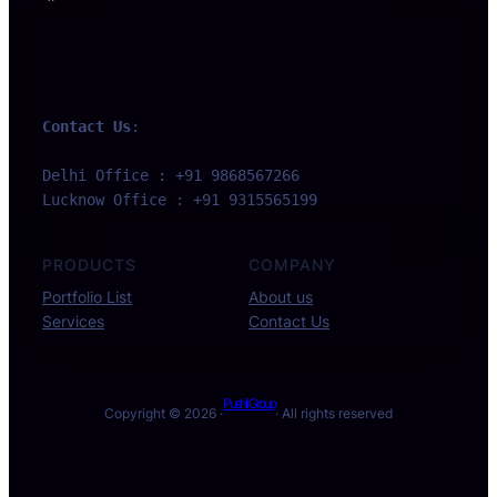
Contact Us
:
Delhi Office : +91 9868567266 
Lucknow Office : +91 9315565199
PRODUCTS
COMPANY
Portfolio List
About us
Services
Contact Us
Pushli Group
Copyright © 2026 ·
· All rights reserved