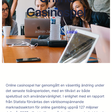
Casinospel
admin
·
Jan 9, 2026
·
casino
Online casinospel har genomgått en väsentlig ändring under
det senaste tioårsperioden, med en tillväxt av både
spelutbud och användarvänlighet. I enlighet med en rapport
från Statista förväntas den världsomspännande
marknadssektorn för online gambling uppnå 127 miljoner