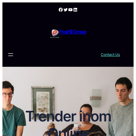
Skip
Facebook
Twitter
YouTube
LinkedIn
to
content
Pushli Group
Contact Us
Trender inom
Online