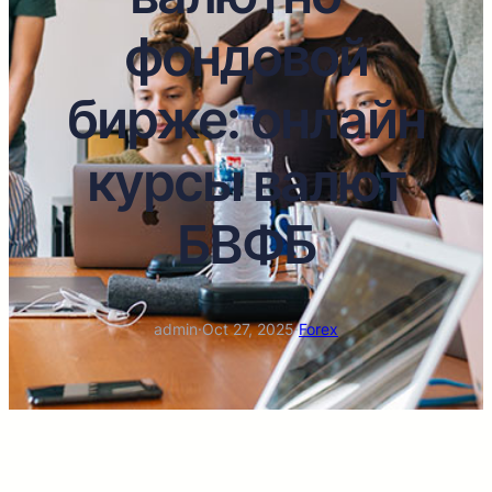
фондовой
бирже: онлайн
курсы валют
БВФБ
admin
·
Oct 27, 2025
·
Forex