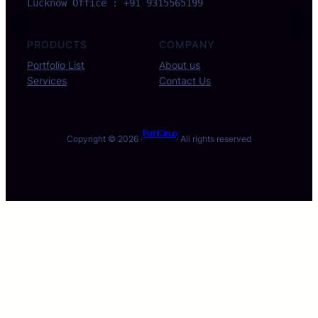
Lucknow Office : +91 9315565199
PRODUCTS
COMPANY
Portfolio List
About us
Services
Contact Us
Pushli Group
Copyright © 2026 ·
· All rights reserved