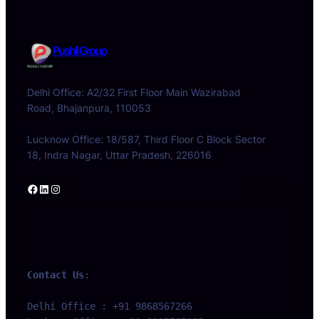
Pushli Group
Delhi Office: A2/32 First Floor Main Wazirabad
Road, Bhajanpura, 110053
Lucknow Office: 18/587, Third Floor C Block Sector
18, Indra Nagar, Uttar Pradesh, 226016
Facebook
LinkedIn
Instagram
Contact Us
:
Delhi Office : +91 9868567266 