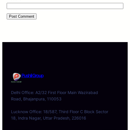
Pushli Group
Delhi Office: A2/32 First Floor Main Wazirabad
Road, Bhajanpura, 110053
Lucknow Office: 18/587, Third Floor C Block Sector
18, Indra Nagar, Uttar Pradesh, 226016