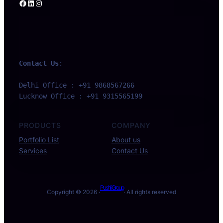
Facebook
LinkedIn
Instagram
Contact Us
:
Delhi Office : +91 9868567266 
Lucknow Office : +91 9315565199
PRODUCTS
COMPANY
Portfolio List
About us
Services
Contact Us
Pushli Group
Copyright © 2026 ·
· All rights reserved