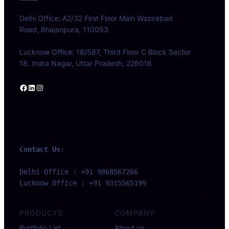
Delhi Office: A2/32 First Floor Main Wazirabad
Road, Bhajanpura, 110053
Lucknow Office: 18/587, Third Floor C Block Sector
18, Indra Nagar, Uttar Pradesh, 226016
Facebook
LinkedIn
Instagram
Contact Us
:
Delhi Office : +91 9868567266 
Lucknow Office : +91 9315565199
PRODUCTS
COMPANY
Portfolio List
About us