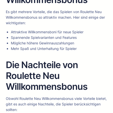
Es gibt mehrere Vorteile, die das Spielen von Roulette Neu
Willkommensbonus so attraktiv machen. Hier sind einige der
wichtigsten:
Attraktive Willkommensboni für neue Spieler
Spannende Spielvarianten und Features
Mögliche höhere Gewinnauszahlungen
Mehr Spaß und Unterhaltung für Spieler
Die Nachteile von
Roulette Neu
Willkommensbonus
Obwohl Roulette Neu Willkommensbonus viele Vorteile bietet,
gibt es auch einige Nachteile, die Spieler berücksichtigen
sollten: