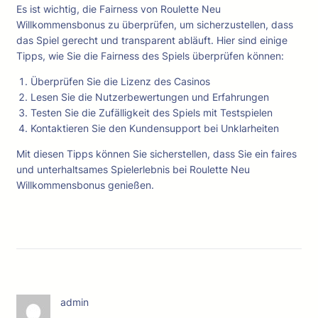
Es ist wichtig, die Fairness von Roulette Neu
Willkommensbonus zu überprüfen, um sicherzustellen, dass
das Spiel gerecht und transparent abläuft. Hier sind einige
Tipps, wie Sie die Fairness des Spiels überprüfen können:
Überprüfen Sie die Lizenz des Casinos
Lesen Sie die Nutzerbewertungen und Erfahrungen
Testen Sie die Zufälligkeit des Spiels mit Testspielen
Kontaktieren Sie den Kundensupport bei Unklarheiten
Mit diesen Tipps können Sie sicherstellen, dass Sie ein faires
und unterhaltsames Spielerlebnis bei Roulette Neu
Willkommensbonus genießen.
admin