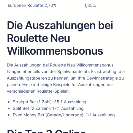
European Roulette
2,70%
1,35%
Die Auszahlungen bei
Roulette Neu
Willkommensbonus
Die Auszahlungen bei Roulette Neu Willkommensbonus
hängen ebenfalls von der Spielvariante ab. Es ist wichtig, die
Auszahlungstabellen zu kennen, um Ihre Gewinnstrategie zu
planen. Hier sind einige Beispiele für Auszahlungen bei
verschiedenen Roulette-Spielen:
Straight Bet (1 Zahl): 35:1 Auszahlung
Split Bet (2 Zahlen): 17:1 Auszahlung
Even Money Bet (Gerade/Ungerade): 1:1 Auszahlung