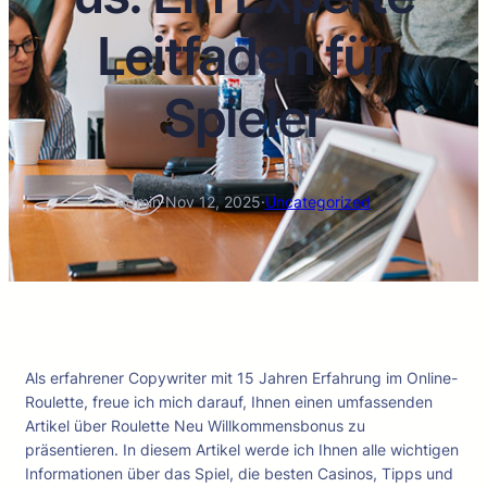
Leitfaden für
Spieler
admin
·
Nov 12, 2025
·
Uncategorized
Als erfahrener Copywriter mit 15 Jahren Erfahrung im Online-
Roulette, freue ich mich darauf, Ihnen einen umfassenden
Artikel über Roulette Neu Willkommensbonus zu
präsentieren. In diesem Artikel werde ich Ihnen alle wichtigen
Informationen über das Spiel, die besten Casinos, Tipps und