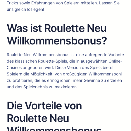
Tricks sowie Erfahrungen von Spielern mitteilen. Lassen Sie
uns
gleich loslegen!
Was ist Roulette Neu
Willkommensbonus?
Roulette Neu Willkommensbonus ist eine aufregende Variante
des klassischen Roulette-Spiels, die in ausgewählten Online-
Casinos angeboten wird. Diese Version des Spiels bietet
Spielern die Möglichkeit, von großzügigen Willkommensboni
zu profitieren, die es ermöglichen, mehr Gewinne zu erzielen
und das Spielerlebnis zu maximieren.
Die Vorteile von
Roulette Neu
Willkommensbonus