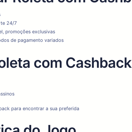
s
rte 24/7
el, promoções exclusivas
todos de pagamento variados
Roleta com Cashback
assinos
back para encontrar a sua preferida
tiça do Jogo