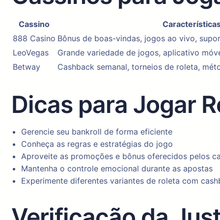
Cassino
Característica
888 Casino
Bônus de boas-vindas, jogos ao vivo, supo
LeoVegas
Grande variedade de jogos, aplicativo móv
Betway
Cashback semanal, torneios de roleta, mé
Dicas para Jogar 
Gerencie seu bankroll de forma eficiente
Conheça as regras e estratégias do jogo
Aproveite as promoções e bônus oferecidos pelos c
Mantenha o controle emocional durante as apostas
Experimente diferentes variantes de roleta com cash
Verificação da Jus