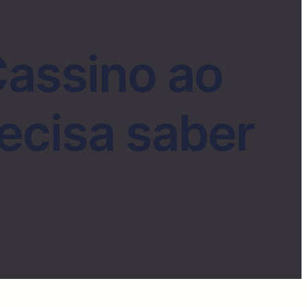
assino ao
ecisa saber