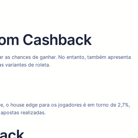
com Cashback
ar as chances de ganhar. No entanto, também apresenta
 variantes de roleta.
e, o house edge para os jogadores é em torno de 2,7%,
postas realizadas.
back