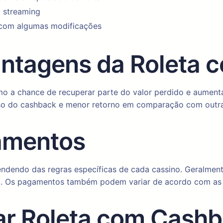
a streaming
, com algumas modificações
ntagens da Roleta 
mo a chance de recuperar parte do valor perdido e aument
so do cashback e menor retorno em comparação com outras
amentos
ndendo das regras específicas de cada cassino. Geralment
%. Os pagamentos também podem variar de acordo com as a
ar Roleta com Cash