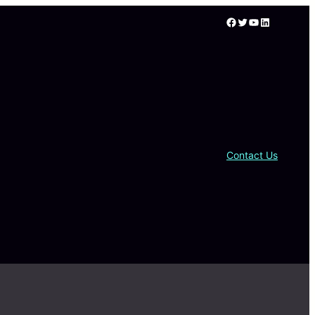
Facebook
Twitter
YouTube
LinkedIn
Contact Us