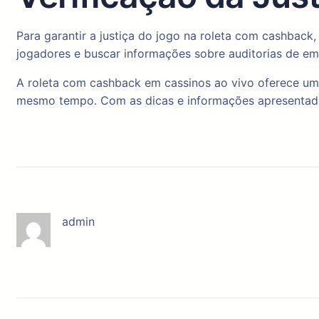
Para garantir a justiça do jogo na roleta com cashback,
jogadores e buscar informações sobre auditorias de e
A roleta com cashback em cassinos ao vivo oferece uma
mesmo tempo. Com as dicas e informações apresentadas
admin