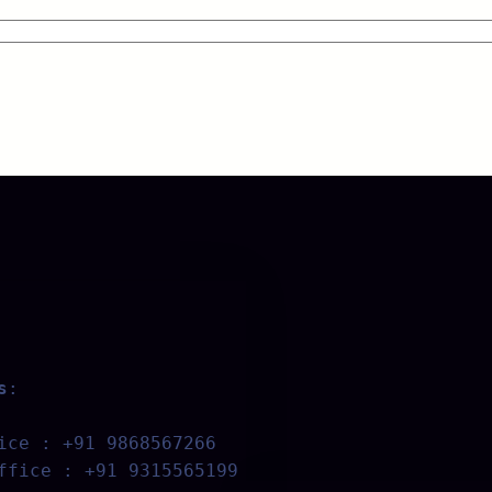
s
:
ice : +91 9868567266 
ffice : +91 9315565199