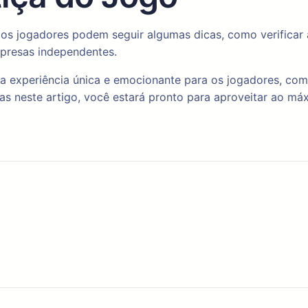
 os jogadores podem seguir algumas dicas, como verificar a
mpresas independentes.
 experiência única e emocionante para os jogadores, com a
 neste artigo, você estará pronto para aproveitar ao máx