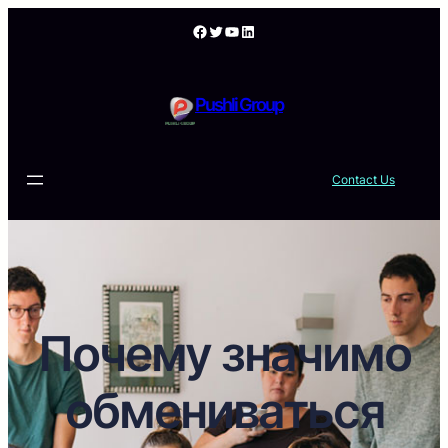
Skip
Facebook
Twitter
YouTube
LinkedIn
to
content
Pushli Group
Contact Us
Почему значимо
обмениваться