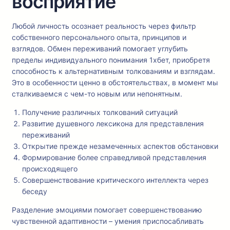
восприятие
Любой личность осознает реальность через фильтр
собственного персонального опыта, принципов и
взглядов. Обмен переживаний помогает углубить
пределы индивидуального понимания 1хбет, приобретя
способность к альтернативным толкованиям и взглядам.
Это в особенности ценно в обстоятельствах, в момент мы
сталкиваемся с чем-то новым или непонятным.
Получение различных толкований ситуаций
Развитие душевного лексикона для представления
переживаний
Открытие прежде незамеченных аспектов обстановки
Формирование более справедливой представления
происходящего
Совершенствование критического интеллекта через
беседу
Разделение эмоциями помогает совершенствованию
чувственной адаптивности – умения приспосабливать