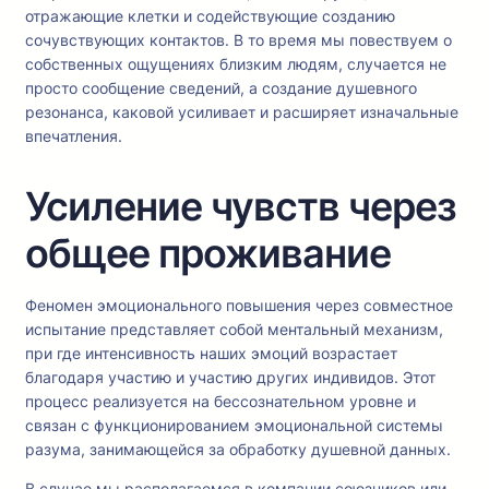
отражающие клетки и содействующие созданию
сочувствующих контактов. В то время мы повествуем о
собственных ощущениях близким людям, случается не
просто сообщение сведений, а создание душевного
резонанса, каковой усиливает и расширяет изначальные
впечатления.
Усиление чувств через
общее проживание
Феномен эмоционального повышения через совместное
испытание представляет собой ментальный механизм,
при где интенсивность наших эмоций возрастает
благодаря участию и участию других индивидов. Этот
процесс реализуется на бессознательном уровне и
связан с функционированием эмоциональной системы
разума, занимающейся за обработку душевной данных.
В случае мы располагаемся в компании союзников или