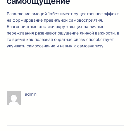
самоощущение
Разделение эмоций 1хбет имеет существенное эффект
на формирование правильной самовосприятия.
Благоприятные отклики окружающих на личные
переживания развивают ощущение личной важности, в
то время как полезная обратная связь способствует
улучшать самосознание и навык к самоанализу.
admin