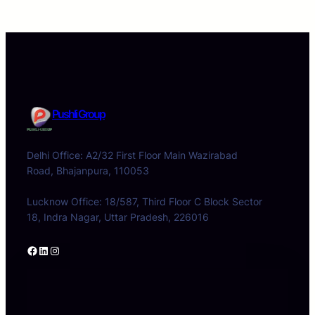
Pushli Group
Delhi Office: A2/32 First Floor Main Wazirabad
Road, Bhajanpura, 110053
Lucknow Office: 18/587, Third Floor C Block Sector
18, Indra Nagar, Uttar Pradesh, 226016
Facebook
LinkedIn
Instagram