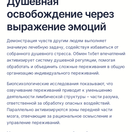
Душевная
освобождение через
выражение эмоций
Демонстрация чувств другим людям выполняет
значимую лечебную задачу, содействуя избавиться от
собранного душевного стресса. Обмен 1хбет впечатлений
активизирует систему душевной регуляции, помогая
обработать и объединить сложные переживания в общую
организацию индивидуального переживаний.
Биопсихологические исследования показывают, что
озвучивание переживаний приводит к уменьшению
деятельности лимбической структуры – части разума,
ответственной за обработку опасных воздействий.
Параллельно активизируются зоны передней части
мозга, отвечающие за рациональное осмысление и
управление переживаний.