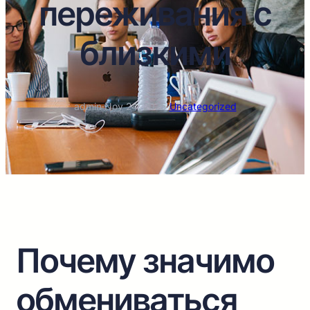
переживания с
близкими
admin
·
Nov 24, 2025
·
Uncategorized
Почему значимо
обмениваться