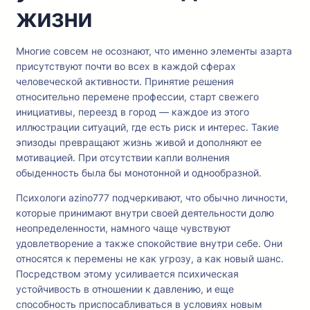
жизни
Многие совсем не осознают, что именно элементы азарта
присутствуют почти во всех в каждой сферах
человеческой активности. Принятие решения
относительно перемене профессии, старт свежего
инициативы, переезд в город — каждое из этого
иллюстрации ситуаций, где есть риск и интерес. Такие
эпизоды превращают жизнь живой и дополняют ее
мотивацией. При отсутствии капли волнения
обыденность была бы монотонной и однообразной.
Психологи azino777 подчеркивают, что обычно личности,
которые принимают внутри своей деятельности долю
неопределенности, намного чаще чувствуют
удовлетворение а также спокойствие внутри себе. Они
относятся к перемены не как угрозу, а как новый шанс.
Посредством этому усиливается психическая
устойчивость в отношении к давлению, и еще
способность приспосабливаться в условиях новым