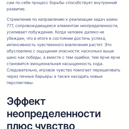
сам по себе процесс борьбы способствует внутренний
развитие.
Стремление по направлению к реализации задач азино
777, сопровождающееся элементом неопределенности,
усиливает побуждение. Когда человек далеко не
убежден, что в итоге в состоянии достичь успеха,
интенсивность чувственного вовлечения растет. Это
обусловлено с ощущения опасности: насколько выше
шанс как победы, а вместе с тем ошибки, тем ярче ярче
становится эмоциональная насыщенность хода.
Следовательно, игровое чувство помогает перешагивать
через личные барьеры а также находить новые
перспективы.
Эффект
неопределенности
плюс чувство