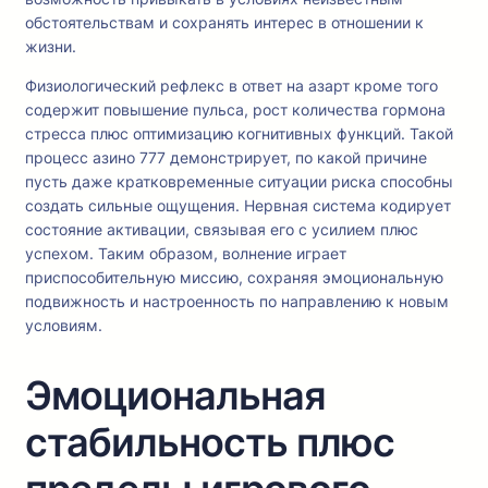
обстоятельствам и сохранять интерес в отношении к
жизни.
Физиологический рефлекс в ответ на азарт кроме того
содержит повышение пульса, рост количества гормона
стресса плюс оптимизацию когнитивных функций. Такой
процесс азино 777 демонстрирует, по какой причине
пусть даже кратковременные ситуации риска способны
создать сильные ощущения. Нервная система кодирует
состояние активации, связывая его с усилием плюс
успехом. Таким образом, волнение играет
приспособительную миссию, сохраняя эмоциональную
подвижность и настроенность по направлению к новым
условиям.
Эмоциональная
стабильность плюс