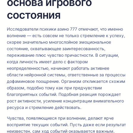
основа игрового
состояния
Исследователи психики азино 777 отмечают, что именно
волнение — есть совсем не только стремление к успеху,
скорее значительно многослойное эмоциональное
состояние, охватывающее заинтересованность,
переживание плюс чувство причастности. В ситуации,
когда личность имеет дело с фактором
неопределенностью, начинают работать активнее
области нейронной системы, ответственные за процессы
дофаминовое поощрение. Организм откликается схожим
образом, подобно тому как при предчувствии
благоприятных событий. Подобная реакция порождает
рост активности, усиление концентрации внимательного
ресурса и стремление действовать.
Чувства, появляющиеся при волнении, делают ярче
восприятие текущих событий. Пусть даже если результат
неизвестен, сам ход событий оказывается важным.