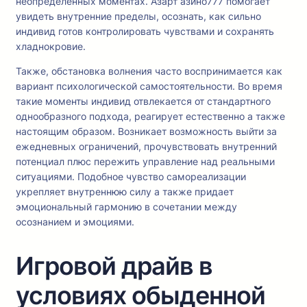
неопределенных моментах. Азарт азино777 помогает
увидеть внутренние пределы, осознать, как сильно
индивид готов контролировать чувствами и сохранять
хладнокровие.
Также, обстановка волнения часто воспринимается как
вариант психологической самостоятельности. Во время
такие моменты индивид отвлекается от стандартного
однообразного подхода, реагирует естественно а также
настоящим образом. Возникает возможность выйти за
ежедневных ограничений, прочувствовать внутренний
потенциал плюс пережить управление над реальными
ситуациями. Подобное чувство самореализации
укрепляет внутреннюю силу а также придает
эмоциональный гармонию в сочетании между
осознанием и эмоциями.
Игровой драйв в
условиях обыденной