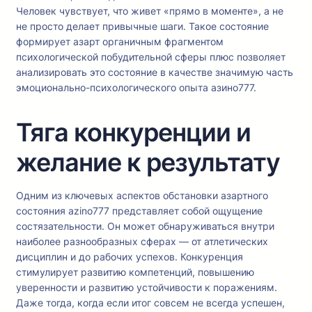
Человек чувствует, что живет «прямо в моменте», а не
не просто делает привычные шаги. Такое состояние
формирует азарт органичным фрагментом
психологической побудительной сферы плюс позволяет
анализировать это состояние в качестве значимую часть
эмоционально-психологического опыта азино777.
Тяга конкуренции и
желание к результату
Одним из ключевых аспектов обстановки азартного
состояния azino777 представляет собой ощущение
состязательности. Он может обнаруживаться внутри
наиболее разнообразных сферах — от атлетических
дисциплин и до рабочих успехов. Конкуренция
стимулирует развитию компетенций, повышению
уверенности и развитию устойчивости к поражениям.
Даже тогда, когда если итог совсем не всегда успешен,