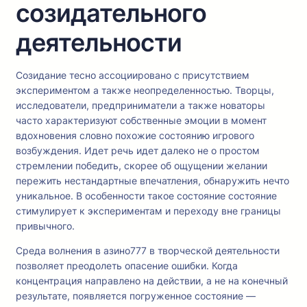
созидательного
деятельности
Созидание тесно ассоциировано с присутствием
экспериментом а также неопределенностью. Творцы,
исследователи, предприниматели а также новаторы
часто характеризуют собственные эмоции в момент
вдохновения словно похожие состоянию игрового
возбуждения. Идет речь идет далеко не о простом
стремлении победить, скорее об ощущении желании
пережить нестандартные впечатления, обнаружить нечто
уникальное. В особенности такое состояние состояние
стимулирует к экспериментам и переходу вне границы
привычного.
Среда волнения в азино777 в творческой деятельности
позволяет преодолеть опасение ошибки. Когда
концентрация направлено на действии, а не на конечный
результате, появляется погруженное состояние —