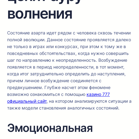
волнения
Состояние азарта идет рядом с человека сквозь течении
полной эволюции. Данное состояние проявляется далеко
не только в играх или конкурсах, при этом к тому же в
повседневных обстоятельствах, когда нужно совершить
шаг по направлению к неопределенность. Возбуждение
появляется в период неопределенности, в тот момент,
когда итог затруднительно определить до наступления,
причем личное возбуждение соединяется с
предвкушением. Глубже насчет этом феномене
возможно ознакомиться с помощью
казино 777
официальный сайт
, на котором анализируются ситуации а
также модели становления аналогичных состояний.
Эмоциональная