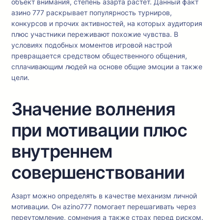
объект внимания, степень азарта растет. Данный факт
азино 777 раскрывает популярность турниров,
конкурсов и прочих активностей, на которых аудитория
плюс участники переживают похожие чувства. В
условиях подобных моментов игровой настрой
превращается средством общественного общения,
сплачивающим людей на основе общие эмоции а также
цели.
Значение волнения
при мотивации плюс
внутреннем
совершенствовании
Азарт можно определять в качестве механизм личной
мотивации. Он azino777 помогает перешагивать через
переутомление, сомнения а также страх перед риском.