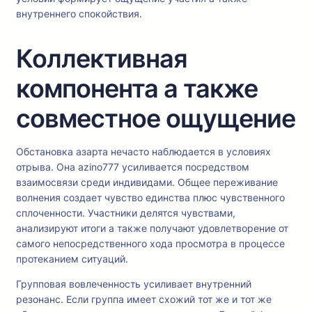
внутреннего спокойствия.
Коллективная
компонента а также
совместное ощущение
Обстановка азарта нечасто наблюдается в условиях
отрыва. Она azino777 усиливается посредством
взаимосвязи среди индивидами. Общее переживание
волнения создает чувство единства плюс чувственного
сплоченности. Участники делятся чувствами,
анализируют итоги а также получают удовлетворение от
самого непосредственного хода просмотра в процессе
протеканием ситуаций.
Групповая вовлеченность усиливает внутренний
резонанс. Если группа имеет схожий тот же и тот же