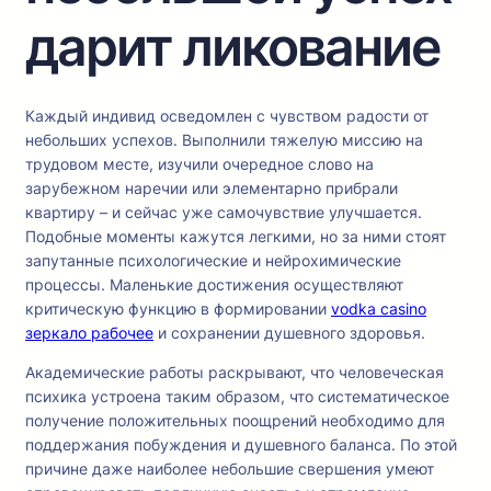
дарит ликование
Каждый индивид осведомлен с чувством радости от
небольших успехов. Выполнили тяжелую миссию на
трудовом месте, изучили очередное слово на
зарубежном наречии или элементарно прибрали
квартиру – и сейчас уже самочувствие улучшается.
Подобные моменты кажутся легкими, но за ними стоят
запутанные психологические и нейрохимические
процессы. Маленькие достижения осуществляют
критическую функцию в формировании
vodka casino
зеркало рабочее
и сохранении душевного здоровья.
Академические работы раскрывают, что человеческая
психика устроена таким образом, что систематическое
получение положительных поощрений необходимо для
поддержания побуждения и душевного баланса. По этой
причине даже наиболее небольшие свершения умеют