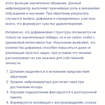
этого функции значительно обширнее. Данный
нейромедиатор выполняет важнейшую роль в механизме
побуждения и научения. При обретении результата
случается выброс дофамина в определенных участках
мозга, что формирует чувство удовлетворения.
Интересно, что дофаминовая структура откликается не
только на значительные победы, но и на casino vodka с
одинаковой интенсивностью. Изыскания выявляют, что
количество дофамина способен повыситься даже от
реализации простых задач, при условии что человек
рассматривает их как важные для собственной
личности.
Допамин выделяется в мгновение предчувствия
обретения
Уровень нейромедиатора достигает пика при
достижении исхода
Хорошее подкрепление фиксируется в долгосрочной
памяти
Формируется мотивация к воспроизведению схожих