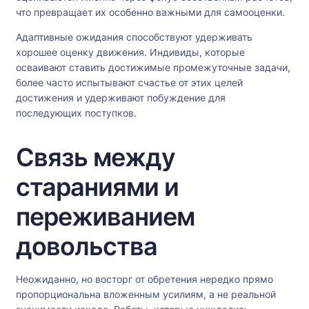
что превращает их особенно важными для самооценки.
Адаптивные ожидания способствуют удерживать
хорошее оценку движения. Индивиды, которые
осваивают ставить достижимые промежуточные задачи,
более часто испытывают счастье от этих целей
достижения и удерживают побуждение для
последующих поступков.
Связь между
стараниями и
переживанием
довольства
Неожиданно, но восторг от обретения нередко прямо
пропорциональна вложенным усилиям, а не реальной