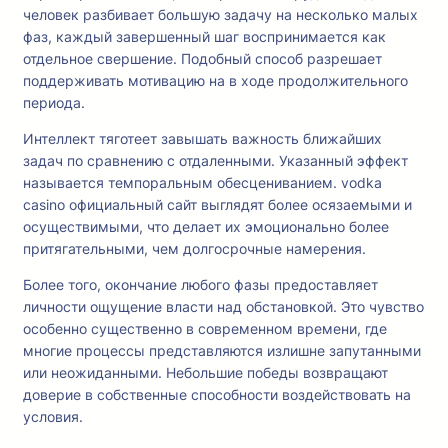
человек разбивает большую задачу на несколько малых
фаз, каждый завершенный шаг воспринимается как
отдельное свершение. Подобный способ разрешает
поддерживать мотивацию на в ходе продолжительного
периода.
Интеллект тяготеет завышать важность ближайших
задач по сравнению с отдаленными. Указанный эффект
называется темпоральным обесцениванием. vodka
casino официальный сайт выглядят более осязаемыми и
осуществимыми, что делает их эмоционально более
притягательными, чем долгосрочные намерения.
Более того, окончание любого фазы предоставляет
личности ощущение власти над обстановкой. Это чувство
особенно существенно в современном времени, где
многие процессы представляются излишне запутанными
или неожиданными. Небольшие победы возвращают
доверие в собственные способности воздействовать на
условия.