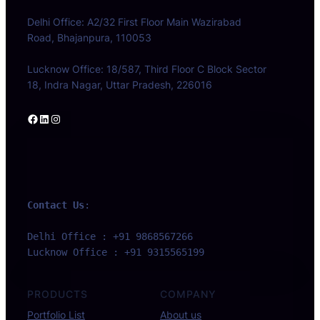
Delhi Office: A2/32 First Floor Main Wazirabad
Road, Bhajanpura, 110053
Lucknow Office: 18/587, Third Floor C Block Sector
18, Indra Nagar, Uttar Pradesh, 226016
Facebook
LinkedIn
Instagram
Contact Us
:
Delhi Office : +91 9868567266 
Lucknow Office : +91 9315565199
PRODUCTS
COMPANY
Portfolio List
About us