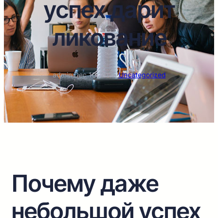
успех дарит
ликование
admin
·
Dec 10, 2025
·
Uncategorized
Почему даже
небольшой успех