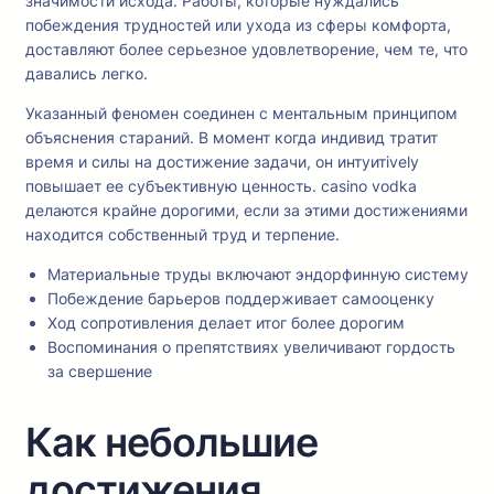
значимости исхода. Работы, которые нуждались
побеждения трудностей или ухода из сферы комфорта,
доставляют более серьезное удовлетворение, чем те, что
давались легко.
Указанный феномен соединен с ментальным принципом
объяснения стараний. В момент когда индивид тратит
время и силы на достижение задачи, он интуитively
повышает ее субъективную ценность. casino vodka
делаются крайне дорогими, если за этими достижениями
находится собственный труд и терпение.
Материальные труды включают эндорфинную систему
Побеждение барьеров поддерживает самооценку
Ход сопротивления делает итог более дорогим
Воспоминания о препятствиях увеличивают гордость
за свершение
Как небольшие
достижения