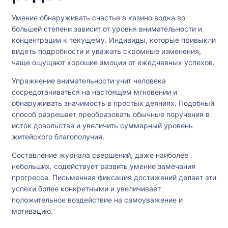
Умение обнаруживать счастье в казино водка во
большей степени зависит от уровня внимательности и
концентрации к текущему. Индивиды, которые привыкли
видеть подробности и уважать скромные изменения,
чаще ощущают хорошие эмоции от ежедневных успехов.
Упражнение внимательности учит человека
сосредотачиваться на настоящем мгновении и
обнаруживать значимость в простых деяниях. Подобный
способ разрешает преобразовать обычные поручения в
исток довольства и увеличить суммарный уровень
житейского благополучия.
Составление журнала свершений, даже наиболее
небольших, содействует развить умение замечания
прогресса. Письменная фиксация достижений делает эти
успехи более конкретными и увеличивает
положительное воздействие на самоуважение и
мотивацию.