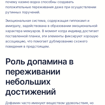
почему казино водка способны создавать
положительные переживания даже при осуществлении
рутинных поручений.
Эмоциональная система, содержащая гиппокамп и
амигдалу, задействована в образовании эмоциональной
характера мемуаров. В момент когда индивид достигает
поставленной планки, эти элементы фиксируют хорошую
ассоциацию, что помогает дублированию схожего
поведения в предстоящем.
Роль допамина в
переживании
небольших
достижений
Дофамин часто именуют веществом удовольствия, но