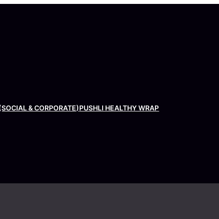
(SOCIAL & CORPORATE)
PUSHLI HEALTHY WRAP