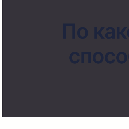
По как
спосо