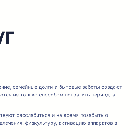
уг
ение, семейные долги и бытовые заботы создают
ются не только способом потратить период, а
твуют расслабиться и на время позабыть о
влечения, физкультуру, активацию аппаратов в