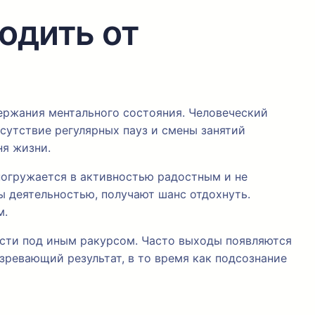
одить от
ржания ментального состояния. Человеческий
тсутствие регулярных пауз и смены занятий
ня жизни.
погружается в активностью радостным и не
ы деятельностью, получают шанс отдохнуть.
м.
ности под иным ракурсом. Часто выходы появляются
зревающий результат, в то время как подсознание