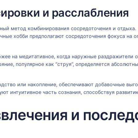
сировки и расслабления
ьный метод комбинирования сосредоточения и отдыха. 
ичные хобби предполагают сосредоточения фокуса на о
ожее на медитативное, когда наружные раздражители о
ояние, популярное как “струя”, определяется абсолютн
водство или накопление, обеспечивают добавочные выг
уют интуитивное часть сознания, способствуя развити
влечения и послед