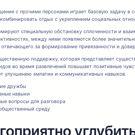
щение с прочими персонами играет базовую задачу в 
 комбинировать отдых с укреплением социальных отно
ормируют специальную обстановку сплоченности и вза
 активностях, между ними появляются более значитель
, отвечающего за формирование привязанности и довер
бщественную поддержку, которая представляет сущес
дов во время развлечений повышает позитивные чувст
т улучшению эмпатии и коммуникативных навыков.
тие дружбы
вные навыки
ые вопросы для разговора
 общественный среду
гоприятно углубить