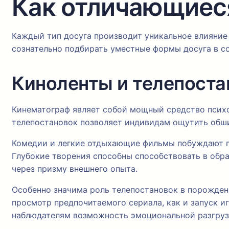
Как отличающиеся
Каждый тип досуга производит уникальное влияние
сознательно подбирать уместные формы досуга в со
Киноленты и телепоста
Кинематограф являет собой мощный средство психо
телепостановок позволяет индивидам ощутить обш
Комедии и легкие отдыхающие фильмы побуждают пр
Глубокие творения способны способствовать в обр
через призму внешнего опыта.
Особенно значима роль телепостановок в порожден
просмотр предпочитаемого сериала, как и запуск и
наблюдателям возможность эмоциональной разгрузк