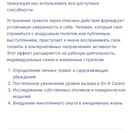
принуждая нас использовать все доступные
способности.
Устранение тревоги через опасные действия формирует
устойчивую уверенность в себе. Человек, который смог
справиться с воздушным полетом или публичным
выступлением, приступает к иначе воспринимать свои
таланты в альтернативных направлениях активности.
Этот эффект расширяется на рабочую деятельность,
индивидуальные связи и жизненные стратегии.
Определение личных тревог и сдерживающих
убеждений
Постепенное увеличение уровня вызова в On-X Casino
Исследование собственных откликов и поведенческих
моделей
Внедрение накопленного опыта в ежедневную жизнь