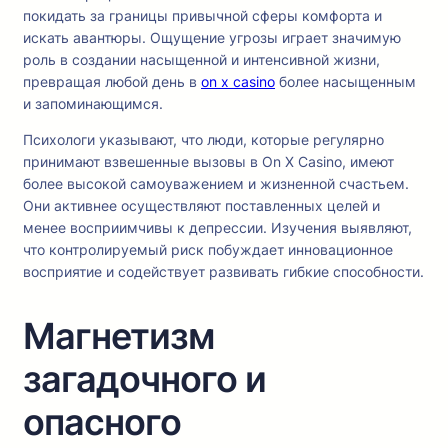
покидать за границы привычной сферы комфорта и
искать авантюры. Ощущение угрозы играет значимую
роль в создании насыщенной и интенсивной жизни,
превращая любой день в
on x casino
более насыщенным
и запоминающимся.
Психологи указывают, что люди, которые регулярно
принимают взвешенные вызовы в On X Casino, имеют
более высокой самоуважением и жизненной счастьем.
Они активнее осуществляют поставленных целей и
менее восприимчивы к депрессии. Изучения выявляют,
что контролируемый риск побуждает инновационное
восприятие и содействует развивать гибкие способности.
Магнетизм
загадочного и
опасного