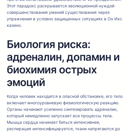
Этот парадокс раскрывается эволюционной нуждой
совершенствования умений существования через
упражнения в условно защищенных ситуациях в Он Икс
казино.
Биология риска:
адреналин, допамин и
биохимия острых
эмоций
Когда человек находится в опасной обстановке, его тело
включает многоуровневую физиологическую реакцию.
Органы начинают усиленно синтезировать адреналин,
который немедленно запускает все процессы тела.
Мышца сердца начинает биться интенсивнее,
респирация интенсифицируется, ткани напрягаются до