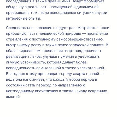
исследования а также превышения. Азарт формирует
обыденную реальность насыщенной и динамичной,
превращая в том числе повседневные ситуации внутри
интересные опыты.
Следовательно, волнение следует рассматривать в роли
природную часть человеческой природы — проявление
стремления к постоянному самосовершенствованию,
внутреннему росту а также психологической полноте. В
сбалансированном проявлении азарт поддерживает
реализации планов, улучшать умения и удерживать
личную устойчивость, которая делает более
повседневность осмысленной а также увлекательной.
Благодаря этому превращает среду азарта ценной —
ведь она напоминает, что каждый любой период в
состоянии стать переход по направлению к
неизведанному впечатлению а также началу искренних
эмоций.