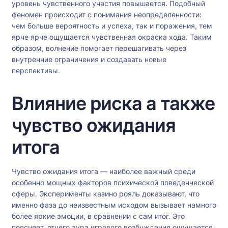
уровень чувственного участия повышается. Подобный
феномен происходит с понимания неопределенности:
чем больше вероятность и успеха, так и поражения, тем
ярче ярче ощущается чувственная окраска хода. Таким
образом, волнение помогает перешагивать через
внутренние ограничения и создавать новые
перспективы.
Влияние риска а также
чувство ожидания
итога
Чувство ожидания итога — наиболее важный среди
особенно мощных факторов психической поведенческой
сферы. Эксперименты казино рояль доказывают, что
именно фаза до неизвестным исходом вызывает намного
более яркие эмоции, в сравнении с сам итог. Это
поясняет, отчего аура игрового возбуждения ощущается