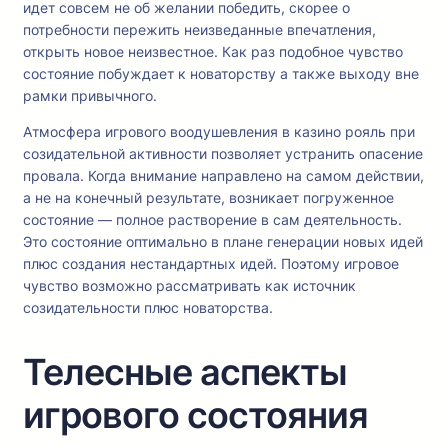
идет совсем не об желании победить, скорее о
потребности пережить неизведанные впечатления,
открыть новое неизвестное. Как раз подобное чувство
состояние побуждает к новаторству а также выходу вне
рамки привычного.
Атмосфера игрового воодушевления в казино рояль при
созидательной активности позволяет устранить опасение
провала. Когда внимание направлено на самом действии,
а не на конечный результате, возникает погруженное
состояние — полное растворение в сам деятельность.
Это состояние оптимально в плане генерации новых идей
плюс создания нестандартных идей. Поэтому игровое
чувство возможно рассматривать как источник
созидательности плюс новаторства.
Телесные аспекты
игрового состояния