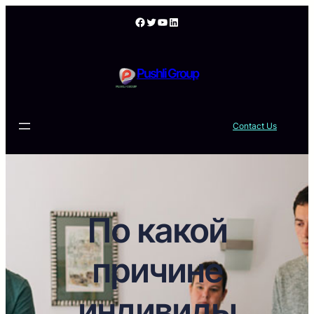
Skip
Facebook
Twitter
YouTube
LinkedIn
to
content
Pushli Group
Contact Us
По какой
причине
индивиды