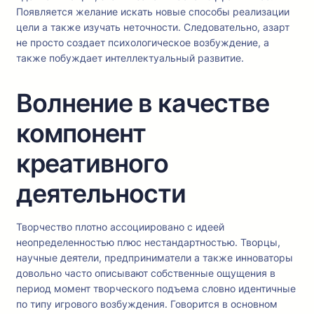
Появляется желание искать новые способы реализации
цели а также изучать неточности. Следовательно, азарт
не просто создает психологическое возбуждение, а
также побуждает интеллектуальный развитие.
Волнение в качестве
компонент
креативного
деятельности
Творчество плотно ассоциировано с идеей
неопределенностью плюс нестандартностью. Творцы,
научные деятели, предприниматели а также инноваторы
довольно часто описывают собственные ощущения в
период момент творческого подъема словно идентичные
по типу игрового возбуждения. Говорится в основном