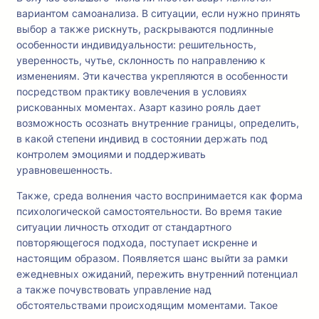
вариантом самоанализа. В ситуации, если нужно принять
выбор а также рискнуть, раскрываются подлинные
особенности индивидуальности: решительность,
уверенность, чутье, склонность по направлению к
изменениям. Эти качества укрепляются в особенности
посредством практику вовлечения в условиях
рискованных моментах. Азарт казино рояль дает
возможность осознать внутренние границы, определить,
в какой степени индивид в состоянии держать под
контролем эмоциями и поддерживать
уравновешенность.
Также, среда волнения часто воспринимается как форма
психологической самостоятельности. Во время такие
ситуации личность отходит от стандартного
повторяющегося подхода, поступает искренне и
настоящим образом. Появляется шанс выйти за рамки
ежедневных ожиданий, пережить внутренний потенциал
а также почувствовать управление над
обстоятельствами происходящим моментами. Такое