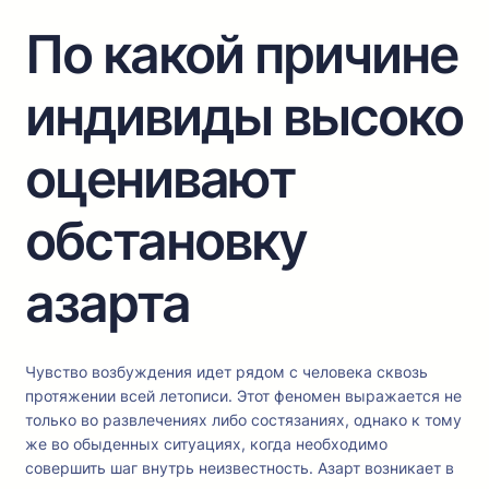
По какой причине
индивиды высоко
оценивают
обстановку
азарта
Чувство возбуждения идет рядом с человека сквозь
протяжении всей летописи. Этот феномен выражается не
только во развлечениях либо состязаниях, однако к тому
же во обыденных ситуациях, когда необходимо
совершить шаг внутрь неизвестность. Азарт возникает в