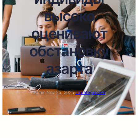
высоко
оценивают
обстановку
азарта
admin
·
Nov 25, 2025
·
Uncategorized