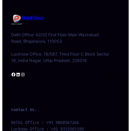
Pushli Group
Delhi Office: A2/32 First Floor Main Wazirabad
Road, Bhajanpura, 110053
Lucknow Office: 18/587, Third Floor C Block Sector
18, Indra Nagar, Uttar Pradesh, 226016
Facebook
LinkedIn
Instagram
Contact Us
:
Delhi Office : +91 9868567266 
Lucknow Office : +91 9315565199