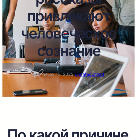
привлекают
человеческое
сознание
admin
·
Nov 13, 2025
·
Uncategorized
По какой причине