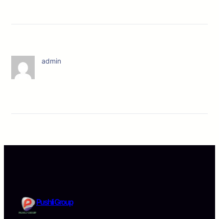
admin
Pushli Group