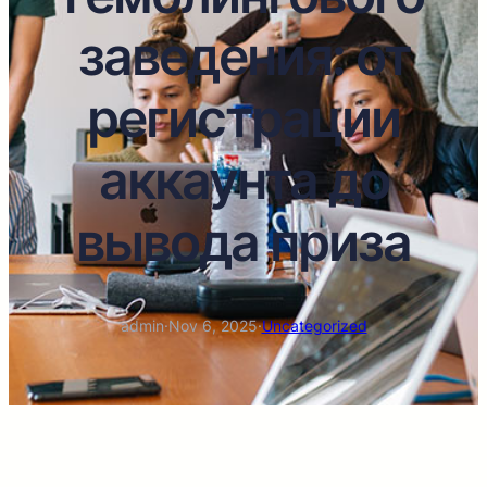
заведения: от
регистрации
аккаунта до
вывода приза
admin
·
Nov 6, 2025
·
Uncategorized