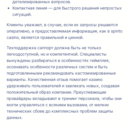
детализированных вопросов.
Контактная линия — для быстрого решения непростых
ситуаций.
Клиенты уважают, в случае, если их запросы решаются
оперативно, а предоставляемая информация, как в spinto
casino, является правильной и ценной.
Техподдержка саппорт должна быть не только
легкодоступной, но и компетентной. Специалисты
вынуждены разбираться в особенностях геймплея,
осознавать особенности различных систем и быть
подготовленными рекомендовать кастомизированные
варианты. Качественная отзыв помогает казино
удерживать пользователей и завлекать новых, создавая
положительный образ компании. Преуспевающие
провайдеры вкладывают в тренинг персонала, чтобы они
могли управляться с всякими вызовами, от мелких
технических сбоев до комплексных проблем защиты
данных.