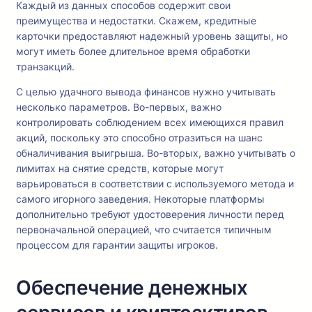
Каждый из данных способов содержит свои
преимущества и недостатки. Скажем, кредитные
карточки предоставляют надежный уровень защиты, но
могут иметь более длительное время обработки
транзакций.
С целью удачного вывода финансов нужно учитывать
несколько параметров. Во-первых, важно
контролировать соблюдением всех имеющихся правил
акций, поскольку это способно отразиться на шанс
обналичивания выигрыша. Во-вторых, важно учитывать о
лимитах на снятие средств, которые могут
варьироваться в соответствии с используемого метода и
самого игорного заведения. Некоторые платформы
дополнительно требуют удостоверения личности перед
первоначальной операцией, что считается типичным
процессом для гарантии защиты игроков.
Обеспечение денежных