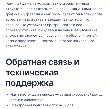
геймплей даже на устройствах с ограниченными
ресурсами. Кроме этого, такие опции, как динамическая
графика и управление сенсором, делают геймплей более
естественным и захватывающим. Ввиду того, что
переносные устройства превращаются в все
производительнее, ожидается дальнейшее улучшение
визуального качества и реакции, что обеспечит онлайн
казино предложить игрокам еще более натуральное
впечатление.
Обратная связь и
техническая
поддержка
Чат в настоящем периоде — самый скоростной метод
добычи содействия.
Электронная почтовая служба — для