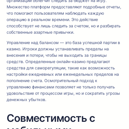
организации облегчит следить за бюджет на игру.
Множество платформ предоставляют подробные отчеты,
что помогают пользователям наблюдать каждую
операцию в реальном времени. Это действие
способствует не лишь следить за счетом, но и разбирать
собственные азартные привычки.
Управление над балансом — это база успешной партии в
казино. Игроки должны устанавливать пределы на
внесения и потери, чтобы не выходить за границы
средств. Определенные онлайн-казино предлагают
средства для саморегуляции, такие как возможность
настройки ежедневных или еженедельных пределов на
пополнение счета. Осмотрительный подход к
управлению финансами позволяет не только получать
удовольствие от процессом игры, но и сократить угрозы
денежных убытков.
Совместимость с