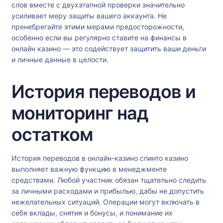
слов вместе с двухэтапной проверки значительно
усиливает меру защиты вашего аккаунта. Не
пренебрегайте этими мерами предосторожности,
особенно если вы регулярно ставите на финансы в
онлайн казино — это содействует защитить ваши деньги
и личные данные в целости.
История переводов и
мониторинг над
остатком
История переводов в онлайн-казино спинто казино
выполняет важную функцию в менеджменте
средствами. Любой участник обязан тщательно следить
за личными расходами и прибылью, дабы не допустить
нежелательных ситуаций. Операции могут включать в
себя вклады, снятия и бонусы, и понимание их