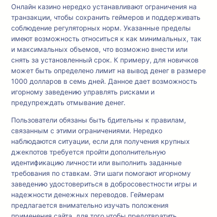
Онлайн казино нередко устанавливают ограничения на
транзакции, чтобы сохранить геймеров и поддерживать
соблюдение регуляторных норм. Указанные пределы
имеют возможность относиться к как минимальных, так
и максимальных объемов, что возможно внести или
снять за установленный срок. К примеру, для новичков
может быть определено лимит на вывод денег в размере
1000 долларов в семь дней. Данное дает возможность
игорному заведению управлять рисками и
предупреждать отмывание денег.
Пользователи обязаны быть бдительны к правилам,
связанным с этими ограничениями. Нередко
наблюдаются ситуации, если для получения крупных
джекпотов требуется пройти дополнительную
идентификацию личности или выполнить заданные
требования по ставкам. Эти шаги помогают игорному
заведению удостовериться в добросовестности игры и
надежности денежных переводов. Геймерам
предлагается внимательно изучать положения
применения сайта, для того чтобы предотвратить