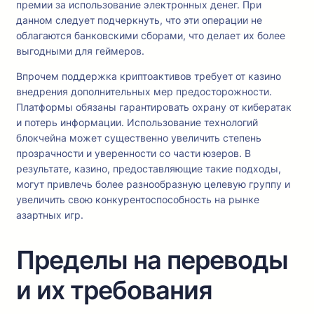
премии за использование электронных денег. При
данном следует подчеркнуть, что эти операции не
облагаются банковскими сборами, что делает их более
выгодными для геймеров.
Впрочем поддержка криптоактивов требует от казино
внедрения дополнительных мер предосторожности.
Платформы обязаны гарантировать охрану от кибератак
и потерь информации. Использование технологий
блокчейна может существенно увеличить степень
прозрачности и уверенности со части юзеров. В
результате, казино, предоставляющие такие подходы,
могут привлечь более разнообразную целевую группу и
увеличить свою конкурентоспособность на рынке
азартных игр.
Пределы на переводы
и их требования