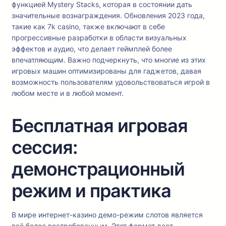
функцией Mystery Stacks, которая в состоянии дать
значительные вознаграждения. Обновления 2023 года,
такие как 7k casino, также включают в себе
прогрессивные разработки в области визуальных
эффектов и аудио, что делает геймплей более
впечатляющим. Важно подчеркнуть, что многие из этих
игровых машин оптимизированы для гаджетов, давая
возможность пользователям удовольствоваться игрой в
любом месте и в любой момент.
Бесплатная игровая
сессия:
демонстрационный
режим и практика
В мире интернет-казино демо-режим слотов является
всё более востребованным. Этот формат дает