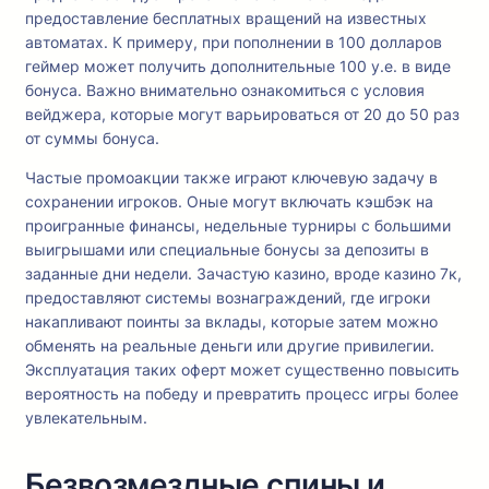
предоставление бесплатных вращений на известных
автоматах. К примеру, при пополнении в 100 долларов
геймер может получить дополнительные 100 у.е. в виде
бонуса. Важно внимательно ознакомиться с условия
вейджера, которые могут варьироваться от 20 до 50 раз
от суммы бонуса.
Частые промоакции также играют ключевую задачу в
сохранении игроков. Оные могут включать кэшбэк на
проигранные финансы, недельные турниры с большими
выигрышами или специальные бонусы за депозиты в
заданные дни недели. Зачастую казино, вроде казино 7к,
предоставляют системы вознаграждений, где игроки
накапливают поинты за вклады, которые затем можно
обменять на реальные деньги или другие привилегии.
Эксплуатация таких оферт может существенно повысить
вероятность на победу и превратить процесс игры более
увлекательным.
Безвозмездные спины и