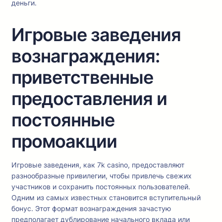
деньги.
Игровые заведения
вознаграждения:
приветственные
предоставления и
постоянные
промоакции
Игровые заведения, как 7k casino, предоставляют
разнообразные привилегии, чтобы привлечь свежих
участников и сохранить постоянных пользователей.
Одним из самых известных становится вступительный
бонус. Этот формат вознаграждения зачастую
предполагает дублирование начального вклада или