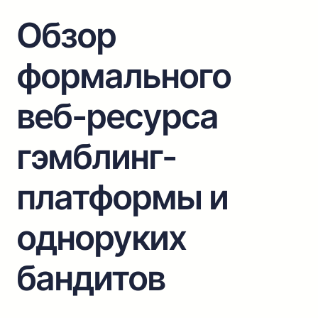
Обзор
формального
веб-ресурса
гэмблинг-
платформы и
одноруких
бандитов