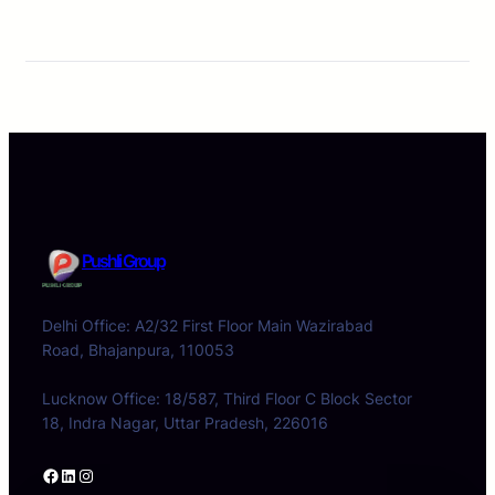
Pushli Group
Delhi Office: A2/32 First Floor Main Wazirabad
Road, Bhajanpura, 110053
Lucknow Office: 18/587, Third Floor C Block Sector
18, Indra Nagar, Uttar Pradesh, 226016
Facebook
LinkedIn
Instagram