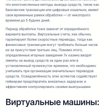
что многочисленные методы вывода средств, такие как
банковские транзакции или цифровые кошельки, имеют
свои временные рамки обработки — от некоторого
времени до 5 будних дней.
Период обработки тоже зависит от определённого
варианта выплаты. Виртуальные счета, как обычно,
гарантируют более скоростные переводы, тогда как
финансовые транзакции могут требовать больше часов
из-за присутствия третьих лиц. Помимо этого,
определенные игорные заведения 7к казино вводят
лимиты на вывод средств за один раз или в
установленный промежуток времени, что необходимо
учитывать при организации значительных переводов
средств. Осведомлённость этих аспектов содействует
геймерам предотвратить внезапных задержек и
эффективнее контролировать своими выигрышами.
Виртуальные машины: