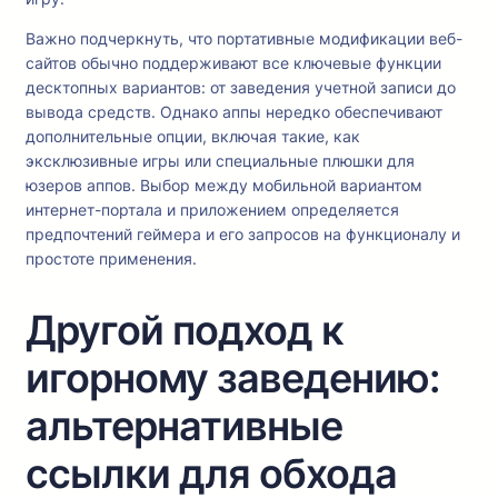
Важно подчеркнуть, что портативные модификации веб-
сайтов обычно поддерживают все ключевые функции
десктопных вариантов: от заведения учетной записи до
вывода средств. Однако аппы нередко обеспечивают
дополнительные опции, включая такие, как
эксклюзивные игры или специальные плюшки для
юзеров аппов. Выбор между мобильной вариантом
интернет-портала и приложением определяется
предпочтений геймера и его запросов на функционалу и
простоте применения.
Другой подход к
игорному заведению:
альтернативные
ссылки для обхода