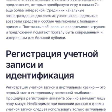
предложения, которые преобразуют игру в казино 7к
еще более интересной. Среди них начальные
вознаграждения для свежих участников, недельные
возвраты средств и особые чемпионаты с большими
призами. Постоянные обновления ассортимента игрушек
и предложений помогают порталу быть современным и
интересным для большой публики.
Регистрация учетной
записи и
идентификация
Регистрация учетной записи в виртуальном казино — это
первый этап к интересному вселенной гэмблинга.
Процедура регистрации аккаунта обычно занимает лишь
пару минут. Необходимо: при внесении данных в формы
учетной записи следует использовать только актуальные