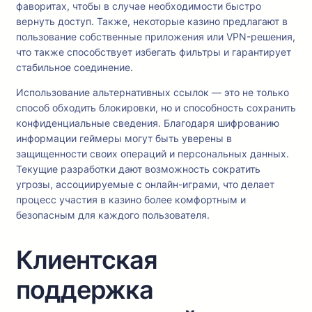
фаворитах, чтобы в случае необходимости быстро
вернуть доступ. Также, некоторые казино предлагают в
пользование собственные приложения или VPN-решения,
что также способствует избегать фильтры и гарантирует
стабильное соединение.
Использование альтернативных ссылок — это не только
способ обходить блокировки, но и способность сохранить
конфиденциальные сведения. Благодаря шифрованию
информации геймеры могут быть уверены в
защищенности своих операций и персональных данных.
Текущие разработки дают возможность сократить
угрозы, ассоциируемые с онлайн-играми, что делает
процесс участия в казино более комфортным и
безопасным для каждого пользователя.
Клиентская
поддержка