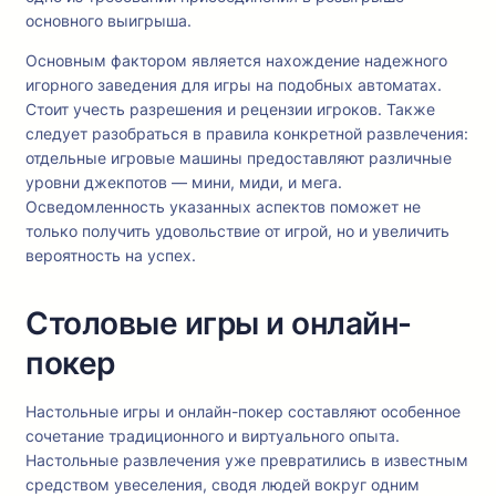
основного выигрыша.
Основным фактором является нахождение надежного
игорного заведения для игры на подобных автоматах.
Стоит учесть разрешения и рецензии игроков. Также
следует разобраться в правила конкретной развлечения:
отдельные игровые машины предоставляют различные
уровни джекпотов — мини, миди, и мега.
Осведомленность указанных аспектов поможет не
только получить удовольствие от игрой, но и увеличить
вероятность на успех.
Столовые игры и онлайн-
покер
Настольные игры и онлайн-покер составляют особенное
сочетание традиционного и виртуального опыта.
Настольные развлечения уже превратились в известным
средством увеселения, сводя людей вокруг одним