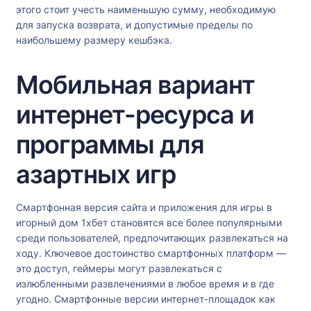
этого стоит учесть наименьшую сумму, необходимую
для запуска возврата, и допустимые пределы по
наибольшему размеру кешбэка.
Мобильная вариант
интернет-ресурса и
программы для
азартных игр
Смартфонная версия сайта и приложения для игры в
игорный дом 1хбет становятся все более популярными
среди пользователей, предпочитающих развлекаться на
ходу. Ключевое достоинство смартфонных платформ —
это доступ, геймеры могут развлекаться с
излюбленными развлечениями в любое время и в где
угодно. Смартфонные версии интернет-площадок как