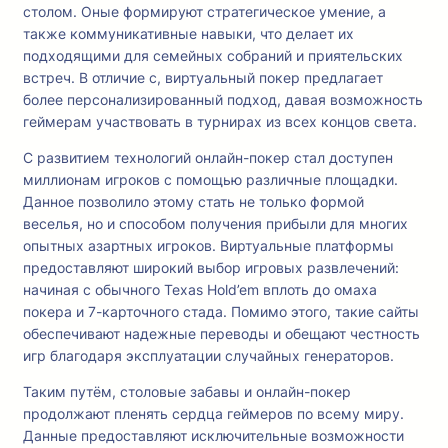
столом. Оные формируют стратегическое умение, а
также коммуникативные навыки, что делает их
подходящими для семейных собраний и приятельских
встреч. В отличие с, виртуальный покер предлагает
более персонализированный подход, давая возможность
геймерам участвовать в турнирах из всех концов света.
С развитием технологий онлайн-покер стал доступен
миллионам игроков с помощью различные площадки.
Данное позволило этому стать не только формой
веселья, но и способом получения прибыли для многих
опытных азартных игроков. Виртуальные платформы
предоставляют широкий выбор игровых развлечений:
начиная с обычного Texas Hold’em вплоть до омаха
покера и 7-карточного стада. Помимо этого, такие сайты
обеспечивают надежные переводы и обещают честность
игр благодаря эксплуатации случайных генераторов.
Таким путём, столовые забавы и онлайн-покер
продолжают пленять сердца геймеров по всему миру.
Данные предоставляют исключительные возможности