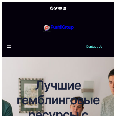
Skip
Facebook
Twitter
YouTube
LinkedIn
to
content
Pushli Group
Contact Us
Лучшие
гемблинговые
ресурсы с