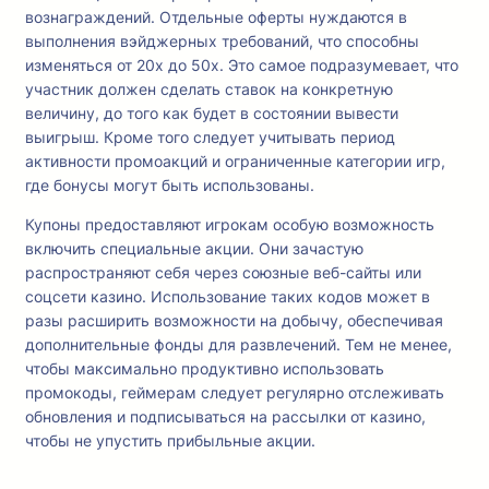
вознаграждений. Отдельные оферты нуждаются в
выполнения вэйджерных требований, что способны
изменяться от 20x до 50x. Это самое подразумевает, что
участник должен сделать ставок на конкретную
величину, до того как будет в состоянии вывести
выигрыш. Кроме того следует учитывать период
активности промоакций и ограниченные категории игр,
где бонусы могут быть использованы.
Купоны предоставляют игрокам особую возможность
включить специальные акции. Они зачастую
распространяют себя через союзные веб-сайты или
соцсети казино. Использование таких кодов может в
разы расширить возможности на добычу, обеспечивая
дополнительные фонды для развлечений. Тем не менее,
чтобы максимально продуктивно использовать
промокоды, геймерам следует регулярно отслеживать
обновления и подписываться на рассылки от казино,
чтобы не упустить прибыльные акции.