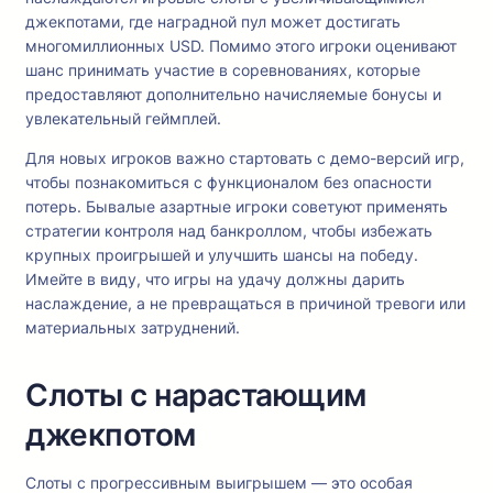
джекпотами, где наградной пул может достигать
многомиллионных USD. Помимо этого игроки оценивают
шанс принимать участие в соревнованиях, которые
предоставляют дополнительно начисляемые бонусы и
увлекательный геймплей.
Для новых игроков важно стартовать с демо-версий игр,
чтобы познакомиться с функционалом без опасности
потерь. Бывалые азартные игроки советуют применять
стратегии контроля над банкроллом, чтобы избежать
крупных проигрышей и улучшить шансы на победу.
Имейте в виду, что игры на удачу должны дарить
наслаждение, а не превращаться в причиной тревоги или
материальных затруднений.
Слоты с нарастающим
джекпотом
Слоты с прогрессивным выигрышем — это особая