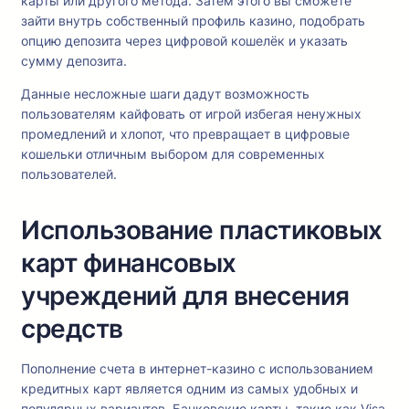
карты или другого метода. Затем этого вы сможете
зайти внутрь собственный профиль казино, подобрать
опцию депозита через цифровой кошелёк и указать
сумму депозита.
Данные несложные шаги дадут возможность
пользователям кайфовать от игрой избегая ненужных
промедлений и хлопот, что превращает в цифровые
кошельки отличным выбором для современных
пользователей.
Использование пластиковых
карт финансовых
учреждений для внесения
средств
Пополнение счета в интернет-казино с использованием
кредитных карт является одним из самых удобных и
популярных вариантов. Банковские карты, такие как Visa