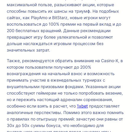
максимальной пользе, разыскивают акции, которые
способны повысить их шансы на триумф. На подобных
сайтах, как PlayAmo и BitStarz, новые игроки могут
воспользоваться до 100% премии на первый вклад и до
200 бесплатных вращений. Данные рекомендации
превращают игру более увлекательной и позволяют
дольше наслаждаться игровым процессом без
значительных затрат.
Также, рекомендуется обратить внимание на Casino-X, в
котором пользователи получают до 200%
вознаграждения на начальный взнос и возможность
принимать участие в еженедельных турнирах с
внушительными призовыми фондами. Указанные акции
способствуют геймерам не только попробовать везение,
но и пережить настоящий адреналин соревнования,
особенно если взять в расчет, что
1xbet
предоставляет
аналогичные перспективы. Помимо этого важно помнить
о правилах по отыгрышу премий: зачастую они равны от
30x до 50x суммы бонуса, что необходимо для
тщательного изучения правил перед началом игры.