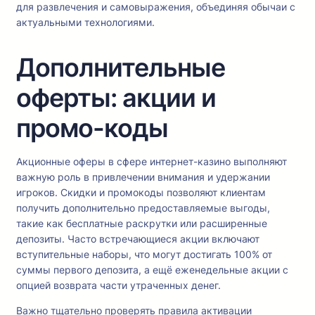
для развлечения и самовыражения, объединяя обычаи с
актуальными технологиями.
Дополнительные
оферты: акции и
промо-коды
Акционные оферы в сфере интернет-казино выполняют
важную роль в привлечении внимания и удержании
игроков. Скидки и промокоды позволяют клиентам
получить дополнительно предоставляемые выгоды,
такие как бесплатные раскрутки или расширенные
депозиты. Часто встречающиеся акции включают
вступительные наборы, что могут достигать 100% от
суммы первого депозита, а ещё еженедельные акции с
опцией возврата части утраченных денег.
Важно тщательно проверять правила активации