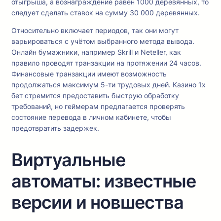
отыгрыша, а вознаграждение равен 1000 деревянных, то
следует сделать ставок на сумму 30 000 деревянных.
Относительно включает периодов, так они могут
варьироваться с учётом выбранного метода вывода.
Онлайн бумажники, например Skrill и Neteller, как
правило проводят транзакции на протяжении 24 часов.
Финансовые транзакции имеют возможность
продолжаться максимум 5-ти трудовых дней. Казино 1х
бет стремится предоставить быструю обработку
требований, но геймерам предлагается проверять
состояние перевода в личном кабинете, чтобы
предотвратить задержек.
Виртуальные
автоматы: известные
версии и новшества