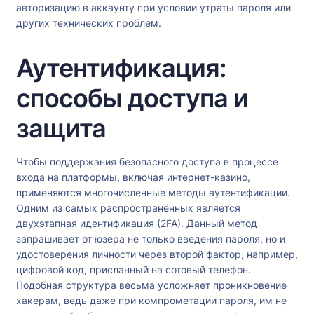
авторизацию в аккаунту при условии утраты пароля или
других технических проблем.
Аутентификация:
способы доступа и
защита
Чтобы поддержания безопасного доступа в процессе
входа на платформы, включая интернет-казино,
применяются многочисленные методы аутентификации.
Одним из самых распространённых является
двухэтапная идентификация (2FA). Данный метод
запрашивает от юзера не только введения пароля, но и
удостоверения личности через второй фактор, например,
цифровой код, присланный на сотовый телефон.
Подобная структура весьма усложняет проникновение
хакерам, ведь даже при компрометации пароля, им не