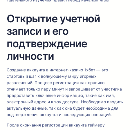
Открытие учетной
записи и его
подтверждение
личности
Создание аккаунта в интернет-казино 1хбет — это
стартовый шаг к волнующему миру игорных
развлечений. Процесс регистрации как правило
отнимает только пару минут и запрашивает от участника
предоставить ключевые информацию, такие как имя,
электронный адрес и ключ доступа. Необходимо вводить
актуальную данные, так как она будет необходима для
подтверждения аккаунта и последующих операций.
После окончания регистрации аккаунта геймеру