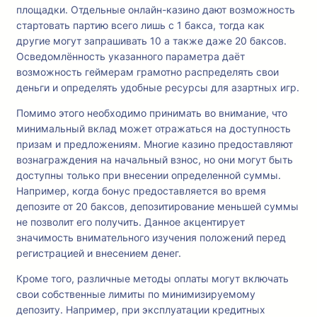
площадки. Отдельные онлайн-казино дают возможность
стартовать партию всего лишь с 1 бакса, тогда как
другие могут запрашивать 10 а также даже 20 баксов.
Осведомлённость указанного параметра даёт
возможность геймерам грамотно распределять свои
деньги и определять удобные ресурсы для азартных игр.
Помимо этого необходимо принимать во внимание, что
минимальный вклад может отражаться на доступность
призам и предложениям. Многие казино предоставляют
вознаграждения на начальный взнос, но они могут быть
доступны только при внесении определенной суммы.
Например, когда бонус предоставляется во время
депозите от 20 баксов, депозитирование меньшей суммы
не позволит его получить. Данное акцентирует
значимость внимательного изучения положений перед
регистрацией и внесением денег.
Кроме того, различные методы оплаты могут включать
свои собственные лимиты по минимизируемому
депозиту. Например, при эксплуатации кредитных