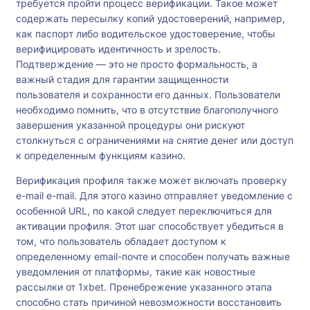
требуется пройти процесс верификации. Такое может
содержать пересылку копий удостоверений, например,
как паспорт либо водительское удостоверение, чтобы
верифицировать идентичность и зрелость.
Подтверждение — это не просто формальность, а
важный стадия для гарантии защищенности
пользователя и сохранности его данных. Пользователи
необходимо помнить, что в отсутствие благополучного
завершения указанной процедуры они рискуют
столкнуться с ограничениями на снятие денег или доступ
к определенным функциям казино.
Верификация профиля также может включать проверку
e-mail e-mail. Для этого казино отправляет уведомление с
особенной URL, по какой следует переключиться для
активации профиля. Этот шаг способствует убедиться в
том, что пользователь обладает доступом к
определенному email-почте и способен получать важные
уведомления от платформы, такие как новостные
рассылки от 1xbet. Пренебрежение указанного этапа
способно стать причиной невозможности восстановить