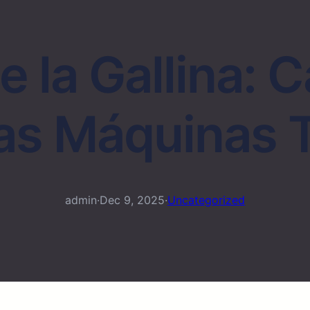
e la Gallina: 
las Máquinas 
admin
·
Dec 9, 2025
·
Uncategorized