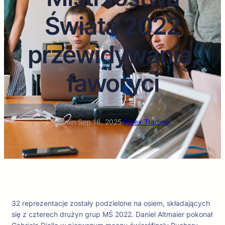
Świata 2022
przewidywania,
faworyci
admin
·
Sep 16, 2025
·
Forex Trading
32 reprezentacje zostały podzielone na osiem, składających
się z czterech drużyn grup MŚ 2022. Daniel Altmaier pokonał