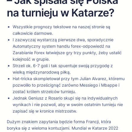
– Jak spisała się Polska
na turnieju w Katarze?
Wszystkie prognozy tekstowe na naszej stronie są
całkowicie darmowe.
I zazwyczaj wystarczą pierwsze dwa, sporadycznie
Automatyczny system handlu forex-odpowiedź na
Zarabianie Forex łatwiejsze gry trzy punkty, żeby ustalić
kolejność w grupie.
Strzeli ok. 6-7 goli i tak spuentuje swoją przygodę z
wielką międzynarodową piłką.
Hat-tricka skompletował przy tym Julian Alvarez, któremu
pozwoliło to prześcignąć zarówno Messiego i Mbappe i
zostać królem strzelców turnieju.
Jednak Geniusz z Rosario skupi się na indywidualnych
wynikach i nie pozwoli, aby w swoim ostatnim turnieju nie
zapisać się w kronice mistrzostw.
Dużym znakiem zapytania będzie forma Francji, która
boryka się z wieloma kontuzjami. Mundial w Katarze 2022