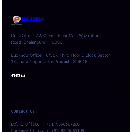
Pushli Group
Delhi Office: A2/32 First Floor Main Wazirabad
Road, Bhajanpura, 110053
Lucknow Office: 18/587, Third Floor C Block Sector
18, Indra Nagar, Uttar Pradesh, 226016
Facebook
LinkedIn
Instagram
Contact Us
:
Delhi Office : +91 9868567266 
Lucknow Office : +91 9315565199