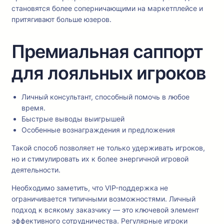
становятся более соперничающими на маркетплейсе и
притягивают больше юзеров.
Премиальная саппорт
для лояльных игроков
Личный консультант, способный помочь в любое
время.
Быстрые выводы выигрышей
Особенные вознаграждения и предложения
Такой способ позволяет не только удерживать игроков,
но и стимулировать их к более энергичной игровой
деятельности.
Необходимо заметить, что VIP-поддержка не
ограничивается типичными возможностями. Личный
подход к всякому заказчику — это ключевой элемент
эффективного сотрудничества. Регулярные игроки