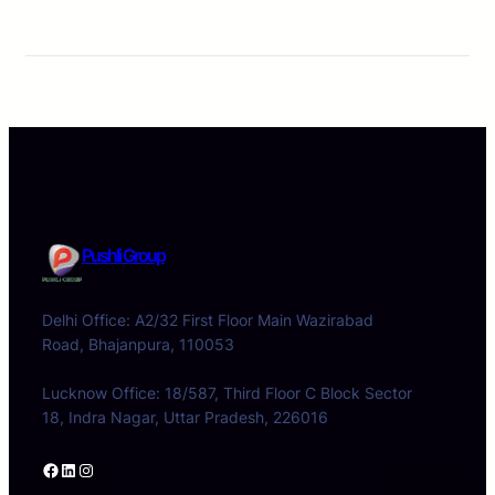
Pushli Group
Delhi Office: A2/32 First Floor Main Wazirabad
Road, Bhajanpura, 110053
Lucknow Office: 18/587, Third Floor C Block Sector
18, Indra Nagar, Uttar Pradesh, 226016
Facebook
LinkedIn
Instagram