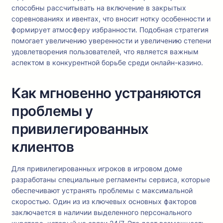
способны рассчитывать на включение в закрытых
соревнованиях и ивентах, что вносит нотку особенности и
формирует атмосферу избранности. Подобная стратегия
помогает увеличению уверенности и увеличению степени
удовлетворения пользователей, что является важным
аспектом в конкурентной борьбе среди онлайн-казино.
Как мгновенно устраняются
проблемы у
привилегированных
клиентов
Для привилегированных игроков в игровом доме
разработаны специальные регламенты сервиса, которые
обеспечивают устранять проблемы с максимальной
скоростью. Один из из ключевых основных факторов
заключается в наличии выделенного персонального