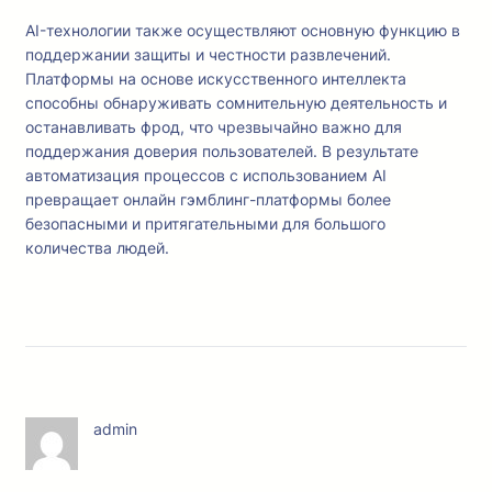
AI-технологии также осуществляют основную функцию в
поддержании защиты и честности развлечений.
Платформы на основе искусственного интеллекта
способны обнаруживать сомнительную деятельность и
останавливать фрод, что чрезвычайно важно для
поддержания доверия пользователей. В результате
автоматизация процессов с использованием AI
превращает онлайн гэмблинг-платформы более
безопасными и притягательными для большого
количества людей.
admin