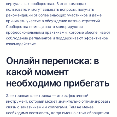
виртуальных сообществах. В этих командах
пользователи могут задавать вопросы, получать
рекомендации от более знающих участников и даже
принимать участие в обсуждении казино-стратегий.
Сообщества помощи часто модерируются
профессиональными практиками, которые обеспечивают
соблюдение регламентов и поддерживают эффективное
взаимодействие.
Онлайн переписка: в
какой момент
необходимо прибегать
Электронная электронка — это эффективный
инструмент, который может значительно оптимизировать
связь с заказчиками и коллегами. Тем не менее
необходимо осознавать, когда именно стоит обращаться