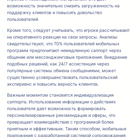
возможность значительно снизить загруженность на
поддержку клиентов и повысить довольство
пользователей.
Кроме того, следует учитывать, что игроки рассчитывают
на оперативного реакции на свои запросы. Анализы
свидетельствуют, что 70% пользователей мобильных
программ предпочитают немедленную саппорт через
общение или мессенджинговые приложения. Внедрение
подобных решений, как 24/7 ассистенция через
популярные системы обмена сообщениями, может
существенно усовершенствовать пользовательский
экспириенс и повысить верность клиентов.
Важным моментом становится индивидуализация
саппорта. Использование информации о действиях
пользователя дает возможность формировать
персонализированные рекомендации и оферы, что
превращает взаимодействие с программой более
приятным и эффективным. Таким способом, мобильные
приложения с разработанной системой сопровождения