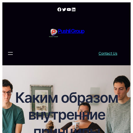
Skip
Facebook
Twitter
YouTube
LinkedIn
to
content
Pushli Group
Contact Us
Каким образом
внутренние
принципы