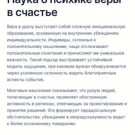
в счастье
Вера в удачу выступает собой сложную эмоциональную
образование, основанную на внутренних убеждениях
индивидуальности. Индивиды, склонные к
положительному мышлению, чаще отслеживают
положительные сочетания и причисляют им уникальное
важность. Такой подход выстраивает устойчивый
модель ощущения, при каковом вулкан обнаруживается
через усиленную склонность видеть благоприятные
аспекты события.
Мозговые изыскания показывают, что разум людей,
полагающих в счастье, проявляет обостренную
активность в регионах, отвечающих за проектирование и
принятие решений. Это формирует парадоксальную
обстоятельства: убеждение в непредсказуемость ведет
к более осознанному поведению.