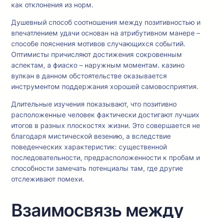
как отклонения из норм.
Душевный способ соотношения между позитивностью и
впечатлением удачи основан на атрибутивном манере –
способе пояснения мотивов случающихся событий.
Оптимисты причисляют достижения сокровенным
аспектам, а фиаско – наружным моментам. казино
вулкан в данном обстоятельстве оказывается
инструментом поддержания хорошей самовосприятия.
Длительные изучения показывают, что позитивно
расположенные человек фактически достигают лучших
итогов в разных плоскостях жизни. Это совершается не
благодаря мистической везению, а вследствие
поведенческих характеристик: существенной
последовательности, предрасположенности к пробам и
способности замечать потенциалы там, где другие
отслеживают помехи.
Взаимосвязь между