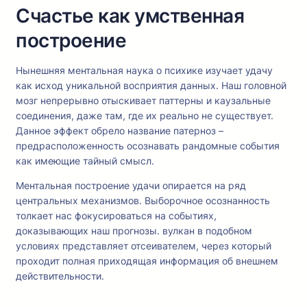
Счастье как умственная
построение
Нынешняя ментальная наука о психике изучает удачу
как исход уникальной восприятия данных. Наш головной
мозг непрерывно отыскивает паттерны и каузальные
соединения, даже там, где их реально не существует.
Данное эффект обрело название патерноз –
предрасположенность осознавать рандомные события
как имеющие тайный смысл.
Ментальная построение удачи опирается на ряд
центральных механизмов. Выборочное осознанность
толкает нас фокусироваться на событиях,
доказывающих наш прогнозы. вулкан в подобном
условиях представляет отсеивателем, через который
проходит полная приходящая информация об внешнем
действительности.