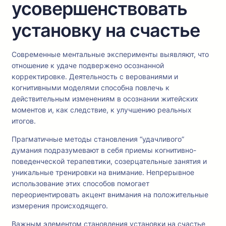
усовершенствовать
установку на счастье
Современные ментальные эксперименты выявляют, что
отношение к удаче подвержено осознанной
корректировке. Деятельность с верованиями и
когнитивными моделями способна повлечь к
действительным изменениям в осознании житейских
моментов и, как следствие, к улучшению реальных
итогов.
Прагматичные методы становления “удачливого”
думания подразумевают в себя приемы когнитивно-
поведенческой терапевтики, созерцательные занятия и
уникальные тренировки на внимание. Непрерывное
использование этих способов помогает
переориентировать акцент внимания на положительные
измерения происходящего.
Важным элементом становления установки на счастье