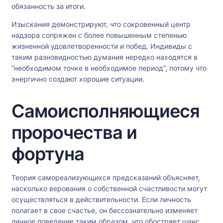
обязанность за итоги.
Изыскания демонстрируют, что сокровенный центр
надзора сопряжен с более повышенным степенью
жизненной удовлетворенности и побед. Индивиды с
таким разновидностью думания нередко находятся в
“необходимом точке в необходимое период”, потому что
энергично создают хорошие ситуации.
Самоисполняющиеся
пророчества и
фортуна
Теория самореализующихся предсказаний объясняет,
насколько верования о собственной счастливости могут
осуществляться в действительности. Если личность
полагает в свое счастье, он бессознательно изменяет
личное поведение таким образом, что обостряет шанс