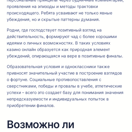
проявления на эпизоды и методы трактовки
происходящего. Ребята усваивают не только явные
убеждения, но и скрытые паттерны думания.
Родни, где господствует позитивный взгляд на
действительность, формируют чад с более хорошими
идеями о личных возможностях. В таких условиях
казино онлайн образуется как природная элемент
убеждений, опирающаяся на вере в позитивные финалы.
Образовательная условия и одноклассники также
привносят значительный участие в построение взглядов
о фортуне. Социальные противопоставления с
сверстниками, победы и провалы в учебе, атлетические
успехи – всего это создает базу для понимания значения
непредсказуемости и индивидуальных попыток в
приобретении финалов.
Возможно ли