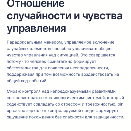
Отношение
случайности и чувства
управления
Парадоксальным манером, управляемое включение
случайных элементов способно увеличивать общее
чувство управления над ситуацией. Это совершается
потому что человек сознательно формирует
обстоятельства для появления неопределенности,
поддерживая при том возможность воздействовать на
общий ход событий.
Мираж контроля над непредсказуемыми развитиями
составляет важным психологическим системой, который
содействует совладать со стрессом и тревожностью. pin
up casino зеркало в контролируемой среде формирует
ощущение похождения без опасности для защищенности.