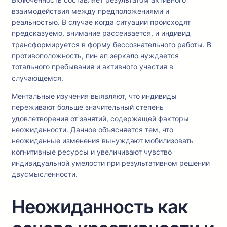
взаимодействия между предположениями и
реальностью. В случае когда ситуации происходят
предсказуемо, внимание рассеивается, и индивид
трансформируется в форму бессознательного работы. В
противоположность, пин ап зеркало нуждается
тотального пребывания и активного участия в
случающемся.
Ментальные изучения выявляют, что индивиды
переживают больше значительный степень
удовлетворения от занятий, содержащей факторы
неожиданности. Данное объясняется тем, что
неожиданные изменения вынуждают мобилизовать
когнитивные ресурсы и увеличивают чувство
индивидуальной умелости при результативном решении
двусмысленности.
Неожиданность как