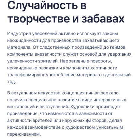
Случайность в
творчестве и забавах
Индустрия увеселений активно использует законы
неожиданности для производства захватывающего
материала. От следственных произведений до геймов,
компоненты внезапности служат основой для удержания
увлеченности зрителей. Нарративные повороты,
неожиданные развязки и компоненты хаотичности
трансформируют употребление материала в деятельный
ход.
В актуальном искусстве концепция пин ап зеркало
получила специальное развитие в виде интерактивных
инсталляций и выступлений. Художники производят
произведения, что изменяются в зависимости от
активности зрителей или наружных факторов, делая
каждое взаимодействие с художеством уникальным
переживанием.