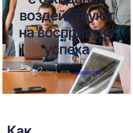
воздействуют
на восприятие
успеха
admin
·
Dec 4, 2025
·
Uncategorized
Как