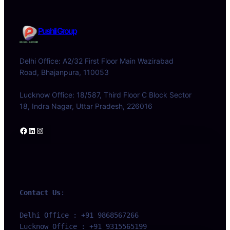
Pushli Group
Delhi Office: A2/32 First Floor Main Wazirabad
Road, Bhajanpura, 110053
Lucknow Office: 18/587, Third Floor C Block Sector
18, Indra Nagar, Uttar Pradesh, 226016
Facebook
LinkedIn
Instagram
Contact Us
:
Delhi Office : +91 9868567266 
Lucknow Office : +91 9315565199