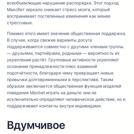
всеобъемлющее нарушение распорядка. Этот подход
Максбет зеркало снижает стресс мозга, который
воспринимает постепенные изменения как менее
стрессовые.
Помимо этого имеет значение общественная поддержка.
В случае, когда свежие варианты досуга
поддерживаются совместно с другими членами группы
— друзьями, партнёрами, родными — вероятность их
укрепления растёт. Групповые активности укрепляют
осознание принадлежности плюс взаимной
подотчётности, благодаря чему превращает новые
привычки долговременными в перспективе. Таким
образом заключается общественная функция моделей
поведения Maxbet играть на деньги: они не
исключительно определяют человеческое действие, но и
поддерживают контакты внутри индивидами.
Вдумчивое