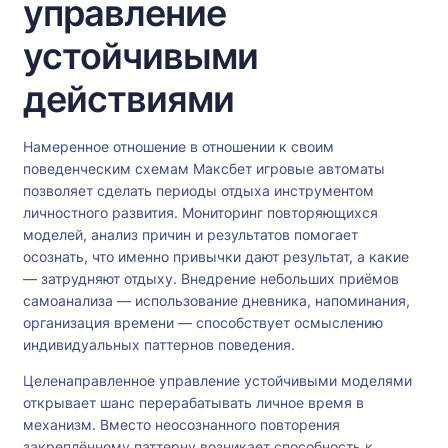
управление
устойчивыми
действиями
Намеренное отношение в отношении к своим
поведенческим схемам Максбет игровые автоматы
позволяет сделать периоды отдыха инструментом
личностного развития. Мониторинг повторяющихся
моделей, анализ причин и результатов помогает
осознать, что именно привычки дают результат, а какие
— затрудняют отдыху. Внедрение небольших приёмов
самоанализа — использование дневника, напоминания,
организация времени — способствует осмыслению
индивидуальных паттернов поведения.
Целенаправленное управление устойчивыми моделями
открывает шанс перерабатывать личное время в
механизм. Вместо неосознанного повторения
закреплённому паттерну возникает способность к