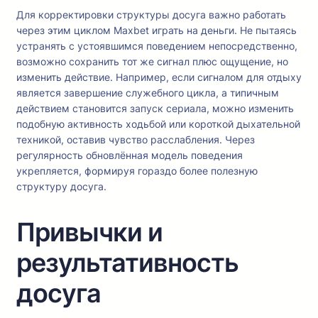
Для корректировки структуры досуга важно работать
через этим циклом Maxbet играть на деньги. Не пытаясь
устранять с устоявшимся поведением непосредственно,
возможно сохранить тот же сигнал плюс ощущение, но
изменить действие. Например, если сигналом для отдыху
является завершение служебного цикла, а типичным
действием становится запуск сериала, можно изменить
подобную активность ходьбой или короткой дыхательной
техникой, оставив чувство расслабления. Через
регулярность обновлённая модель поведения
укрепляется, формируя гораздо более полезную
структуру досуга.
Привычки и
результативность
досуга