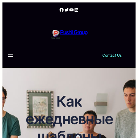
Skip
Facebook
Twitter
YouTube
LinkedIn
to
content
Pushli Group
Contact Us
Как
ежедневные
шаблоны