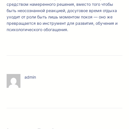
средством намеренного решения, вместо того чтобы
быть неосознанной реакцией, досуговое время отдыха
уходит от роли быть лишь моментом покоя — оно же
превращается во инструмент для развития, обучения и
психологического обогащения.
admin