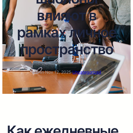
влияют в
рамках личное
пространство
admin
·
Nov 12, 2025
·
Uncategorized
Как ежедневные