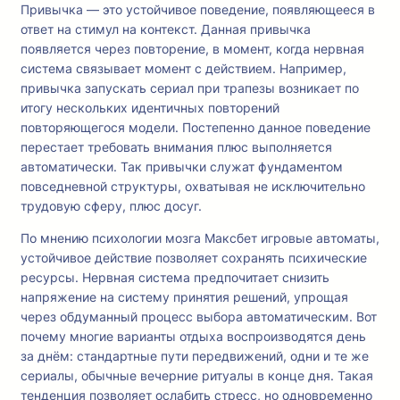
Привычка — это устойчивое поведение, появляющееся в
ответ на стимул на контекст. Данная привычка
появляется через повторение, в момент, когда нервная
система связывает момент с действием. Например,
привычка запускать сериал при трапезы возникает по
итогу нескольких идентичных повторений
повторяющегося модели. Постепенно данное поведение
перестает требовать внимания плюс выполняется
автоматически. Так привычки служат фундаментом
повседневной структуры, охватывая не исключительно
трудовую сферу, плюс досуг.
По мнению психологии мозга Максбет игровые автоматы,
устойчивое действие позволяет сохранять психические
ресурсы. Нервная система предпочитает снизить
напряжение на систему принятия решений, упрощая
через обдуманный процесс выбора автоматическим. Вот
почему многие варианты отдыха воспроизводятся день
за днём: стандартные пути передвижений, одни и те же
сериалы, обычные вечерние ритуалы в конце дня. Такая
тенденция позволяет ослабить стресс, но одновременно