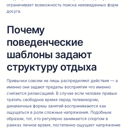
ограничивает возможность поиска неизведанных форм
досуга.
Почему
поведенческие
шаблоны задают
структуру отдыха
Привычки совсем не лишь распределяют действия — а
именно они задают пределы восприятия что именно
считается релаксацией. В случае если человек привык
тратить свободное время перед телевизором,
динамичные формы занятий воспринимаются как
ощущаться в роли сложные напряжения. Подобным
образом, тот, кто регулярно занимается спортом в
рамках личное время, постепенно ощущает напряжение