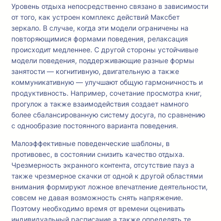
Уровень отдыха непосредственно связано в зависимости
от того, как устроен комплекс действий Максбет
зеркало. В случае, когда эти модели ограничены на
повторяющимися формами поведения, релаксация
происходит медленнее. С другой стороны устойчивые
модели поведения, поддерживающие разные формы
занятости — когнитивную, двигательную а также
коммуникативную — улучшают общую гармоничность и
продуктивность. Например, сочетание просмотра книг,
прогулок а также взаимодействия создает намного
более сбалансированную систему досуга, по сравнению
с однообразие постоянного варианта поведения.
Малоэффективные поведенческие шаблоны, в
противовес, в состоянии снизить качество отдыха.
Чрезмерность экранного контента, отсутствие пауз а
также чрезмерное скачки от одной к другой областями
внимания формируют ложное впечатление деятельности,
совсем не давая возможность снять напряжение.
Поэтому необходимо время от времени оценивать
индивидуальный расписание а также определять те