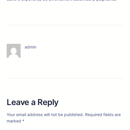
admin
Leave a Reply
Your email address will not be published.
Required fields are
marked
*