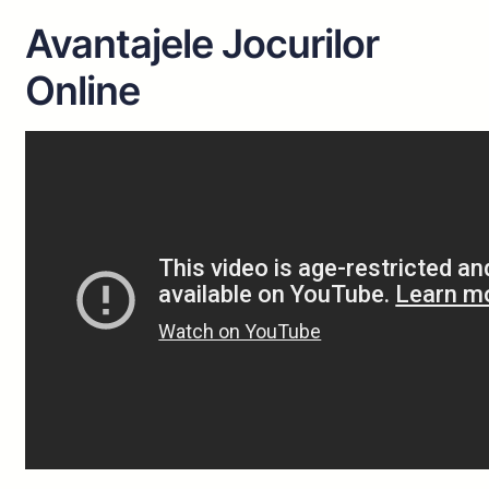
Avantajele Jocurilor
Online