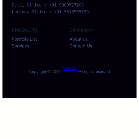
Delhi Office : +91 9868567266 
Lucknow Office : +91 9315565199
PRODUCTS
COMPANY
Portfolio List
About us
Services
Contact Us
Pushli Group
Copyright © 2026 ·
· All rights reserved