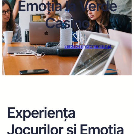
Emoția la Verde
Casino
admin
·
Nov 23, 2025
·
verdecasinoromania.net
Experiența
Jocurilor și Emoția