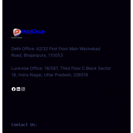
Pushli Group
Delhi Office: A2/32 First Floor Main Wazirabad
Road, Bhajanpura, 110053
Lucknow Office: 18/587, Third Floor C Block Sector
18, Indra Nagar, Uttar Pradesh, 226016
Facebook
LinkedIn
Instagram
Contact Us
: