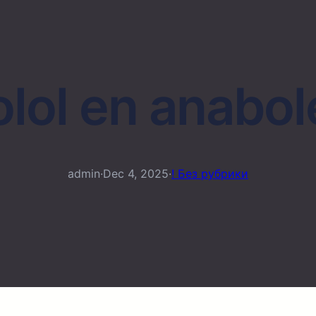
lol en anabo
admin
·
Dec 4, 2025
·
! Без рубрики