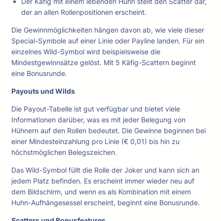
Der Käfig mit einem lebenden Huhn stellt den Scatter dar,
der an allen Rollenpositionen erscheint.
Die Gewinnmöglichkeiten hängen davon ab, wie viele dieser
Special-Symbole auf einer Linie oder Payline landen. Für ein
einzelnes Wild-Symbol wird beispielsweise die
Mindestgewinnsätze gelöst. Mit 5 Käfig-Scattern beginnt
eine Bonusrunde.
Payouts und Wilds
Die Payout-Tabelle ist gut verfügbar und bietet viele
Informationen darüber, was es mit jeder Belegung von
Hühnern auf den Rollen bedeutet. Die Gewinne beginnen bei
einer Mindesteinzahlung pro Linie (€ 0,01) bis hin zu
höchstmöglichen Belegszeichen.
Das Wild-Symbol füllt die Rolle der Joker und kann sich an
jedem Platz befinden. Es erscheint immer wieder neu auf
dem Bildschirm, und wenn es als Kombination mit einem
Huhn-Aufhängesessel erscheint, beginnt eine Bonusrunde.
Scatters und Bonusfeatures