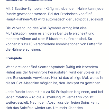
Mit 5 Scatter-Symbolen (Käfig mit lebendem Huhn) kann jede
Runde gewonnen werden. Bei der Erscheinen von fünf
Haupt-Hähnen-Wild wird automatisch der Jackpot ausgelöst!
Die Verwendung des Wild-Symbols ermöglicht eine
Multiplikation, wenn es an derselben Zeile erscheint und
mehrere Hühner auf dem Bildschirm zu finden sind. So
können bis zu 10 verschiedene Kombinationen von Futter für
die Hähne erscheinen.
Freispiele
Wenn drei oder fünf Scatter-Symbole (Käfig mit lebendem
Huhn) aus der Gewinnrolle herausfallen, wird der Spieler auf
eine Bonusrunde verwiesen. Hier ist das einzige Mal, wo es in
dieser Slot-Maschine möglich ist, den Jackpot zu gewinnen.
Jede Runde kann mit bis zu 50 Freispielen beginnen, und bei
jeder Rotation wird die Auszahlung im Verhältnis von 1:5
weitergespielt. Nach dem Abschluss der freien Spins kehrt
sich das Spielfeld wieder um. Um mehr über den