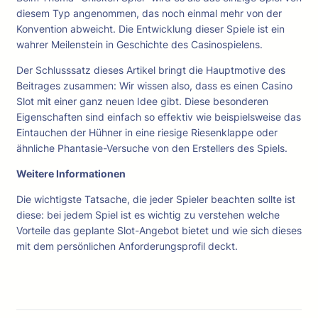
diesem Typ angenommen, das noch einmal mehr von der
Konvention abweicht. Die Entwicklung dieser Spiele ist ein
wahrer Meilenstein in Geschichte des Casinospielens.
Der Schlusssatz dieses Artikel bringt die Hauptmotive des
Beitrages zusammen: Wir wissen also, dass es einen Casino
Slot mit einer ganz neuen Idee gibt. Diese besonderen
Eigenschaften sind einfach so effektiv wie beispielsweise das
Eintauchen der Hühner in eine riesige Riesenklappe oder
ähnliche Phantasie-Versuche von den Erstellers des Spiels.
Weitere Informationen
Die wichtigste Tatsache, die jeder Spieler beachten sollte ist
diese: bei jedem Spiel ist es wichtig zu verstehen welche
Vorteile das geplante Slot-Angebot bietet und wie sich dieses
mit dem persönlichen Anforderungsprofil deckt.