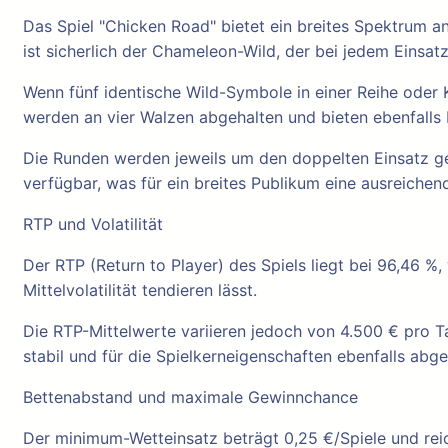
Das Spiel "Chicken Road" bietet ein breites Spektrum a
ist sicherlich der Chameleon-Wild, der bei jedem Einsa
Wenn fünf identische Wild-Symbole in einer Reihe oder K
werden an vier Walzen abgehalten und bieten ebenfalls F
Die Runden werden jeweils um den doppelten Einsatz ges
verfügbar, was für ein breites Publikum eine ausreichend
RTP und Volatilität
Der RTP (Return to Player) des Spiels liegt bei 96,46 %,
Mittelvolatilität tendieren lässt.
Die RTP-Mittelwerte variieren jedoch von 4.500 € pro T
stabil und für die Spielkerneigenschaften ebenfalls abg
Bettenabstand und maximale Gewinnchance
Der minimum-Wetteinsatz beträgt 0,25 €/Spiele und rei