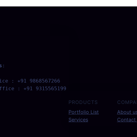
s
:
ice : +91 9868567266 
ffice : +91 9315565199
PRODUCTS
COMPA
Portfolio List
About u
Services
Contact