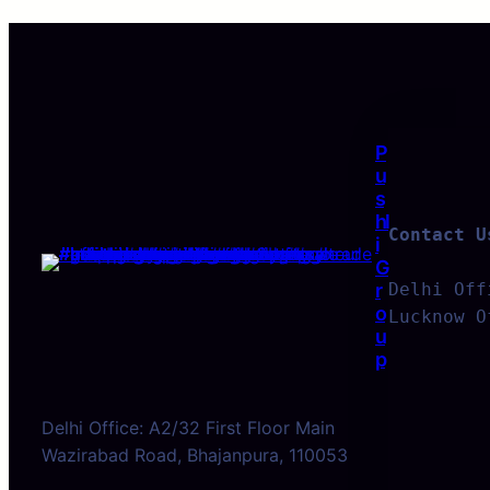
P
u
s
hl
Contact U
i
G
Delhi Off
r
o
Lucknow O
u
p
Delhi Office: A2/32 First Floor Main
Wazirabad Road, Bhajanpura, 110053