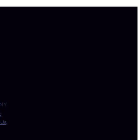
NY
s
 Us