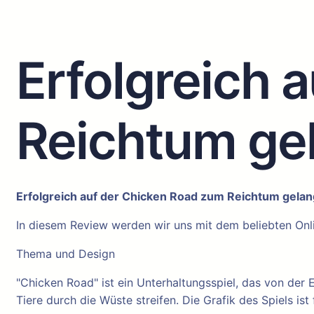
Erfolgreich 
Reichtum ge
Erfolgreich auf der Chicken Road zum Reichtum gela
In diesem Review werden wir uns mit dem beliebten Onli
Thema und Design
"Chicken Road" ist ein Unterhaltungsspiel, das von der E
Tiere durch die Wüste streifen. Die Grafik des Spiels is