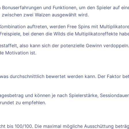
n Bonuserfahrungen und Funktionen, um den Spieler auf ein
tz zwischen zwei Walzen ausgewählt wird.
ombination auftreten, werden Free Spins mit Multiplikatore
reispiele, bei denen die Wilds die Multiplikatoreffekte hab
taffelt, also kann sich der potenzielle Gewinn verdoppeln.
e Motivation ist.
 was durchschnittlich bewertet werden kann. Der Faktor betr
agesbetrag und können je nach Spielerstärke, Sessiondauer
erundet zu empfehlen.
cht bis 100/100. Die maximal mögliche Ausschüttung beträ