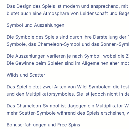
Das Design des Spiels ist modern und ansprechend, mi
bietet auch eine Atmosphäre von Leidenschaft und Begei
Symbol und Auszahlungen
Die Symbole des Spiels sind durch ihre Darstellung de
Symbole, das Chameleon-Symbol und das Sonnen-Symbol, 
Die Auszahlungen variieren je nach Symbol, wobei die Z
Die Gewinne beim Spielen sind im Allgemeinen eher mode
Wilds und Scatter
Das Spiel bietet zwei Arten von Wild-Symbolen: die fes
und den Multiplikatorsymboles. Sie ist jedoch nicht in d
Das Chameleon-Symbol ist dagegen ein Multiplikator-Wi
mehr Scatter-Symbole während des Spiels erscheinen, w
Bonuserfahrungen und Free Spins