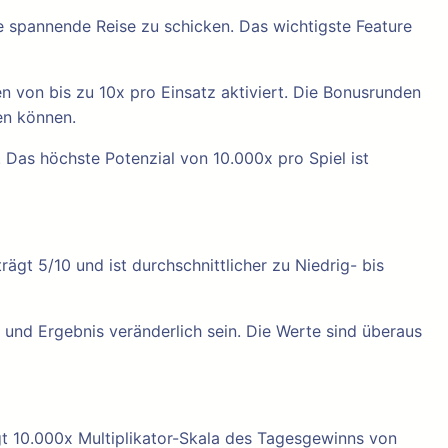
e spannende Reise zu schicken. Das wichtigste Feature
n von bis zu 10x pro Einsatz aktiviert. Die Bonusrunden
en können.
 Das höchste Potenzial von 10.000x pro Spiel ist
ägt 5/10 und ist durchschnittlicher zu Niedrig- bis
 und Ergebnis veränderlich sein. Die Werte sind überaus
gt 10.000x Multiplikator-Skala des Tagesgewinns von