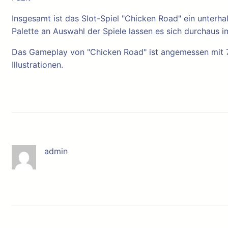
Insgesamt ist das Slot-Spiel "Chicken Road" ein unterh
Palette an Auswahl der Spiele lassen es sich durchaus i
Das Gameplay von "Chicken Road" ist angemessen mit 7
Illustrationen.
admin