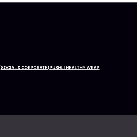
(SOCIAL & CORPORATE)
PUSHLI HEALTHY WRAP