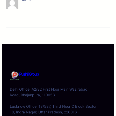
Pushli Group
Delhi Office: A2/32 First Floor Main Wazirabad
Road, Bhajanpura, 110053
Lucknow Office: 18/587, Third Floor C Block Sector
18, Indra Nagar, Uttar Pradesh, 226016