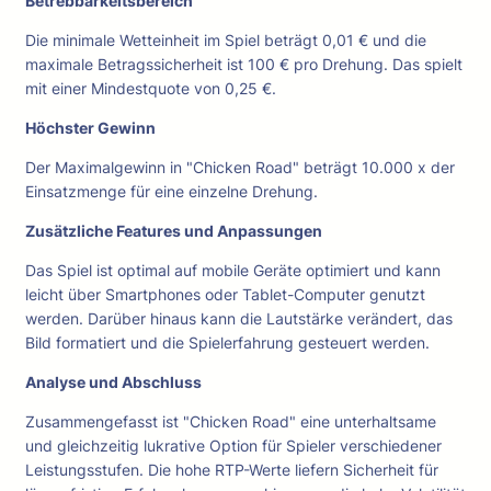
Betrebbarkeitsbereich
Die minimale Wetteinheit im Spiel beträgt 0,01 € und die
maximale Betragssicherheit ist 100 € pro Drehung. Das spielt
mit einer Mindestquote von 0,25 €.
Höchster Gewinn
Der Maximalgewinn in "Chicken Road" beträgt 10.000 x der
Einsatzmenge für eine einzelne Drehung.
Zusätzliche Features und Anpassungen
Das Spiel ist optimal auf mobile Geräte optimiert und kann
leicht über Smartphones oder Tablet-Computer genutzt
werden. Darüber hinaus kann die Lautstärke verändert, das
Bild formatiert und die Spielerfahrung gesteuert werden.
Analyse und Abschluss
Zusammengefasst ist "Chicken Road" eine unterhaltsame
und gleichzeitig lukrative Option für Spieler verschiedener
Leistungsstufen. Die hohe RTP-Werte liefern Sicherheit für