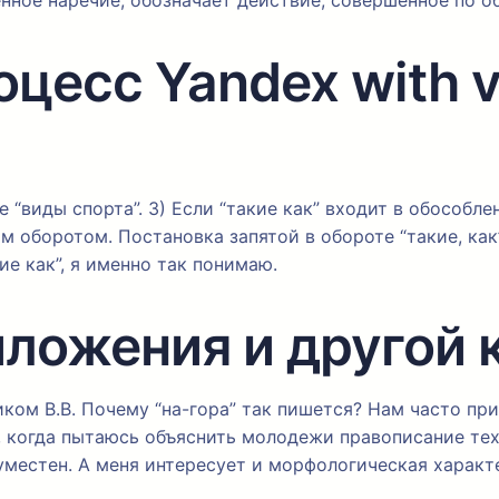
нное наречие, обозначает действие, совершённое по о
цесс Yandex with vo
виды спорта”. 3) Если “такие как” входит в обособле
м оборотом. Постановка запятой в обороте “такие, как
ие как”, я именно так понимаю.
иложения и другой 
ком В.В. Почему “на-гора” так пишется? Нам часто пр
, когда пытаюсь объяснить молодежи правописание тех
уместен. А меня интересует и морфологическая характ