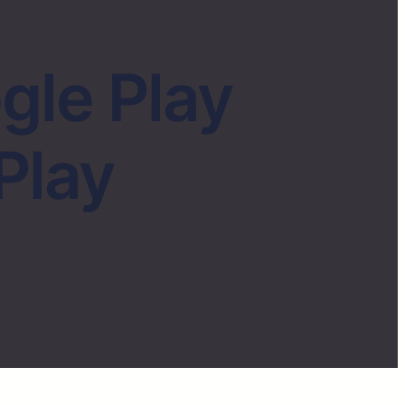
le Play
Play