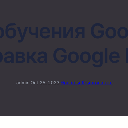
обучения Goog
авка Google 
admin
·
Oct 25, 2023
·
Новости Криптовалют