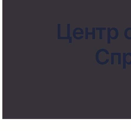
Центр 
Cпр