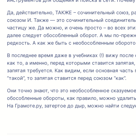
инструментов для общения и поиска в сети. Почему
Да, действительно, ТАКЖЕ – сочинительный союз, р
союзом И. Также — это сочинительный соединитель
частицу же. Да можно, и очень просто – во всех э
далее следует обособленный оборот. А мы по-прежн
редкость. А как же быть с необособленным оборото
В последнее время даже в учебниках (!) вижу посл
как то, а именно, перед которыми ставится запятая
запятая требуется. Как видим, если основная част
“такой”, то запятая ставится перед союзом “как”.
Они точно знают, что это необособленное сказуемое
обособленные обороты, как правило, можно удалить
На Грамоте.ру, затертое до дыр, можно найти след