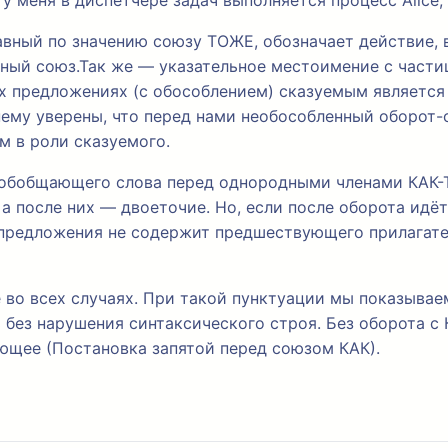
 у меня в диспетчере задач выполняется процесс Alice
авный по значению союзу ТОЖЕ, обозначает действие, 
ный союз.Так же — указательное местоимение с части
тих предложениях (с обособлением) сказуемым является
ему уверены, что перед нами необособленный оборот-с
м в роли сказуемого.
е обобщающего слова перед однородными членами КАК-ТО
, а после них — двоеточие. Но, если после оборота ид
ь предложения не содержит предшествующего прилагат
 во всех случаях. При такой пунктуации мы показывае
 без нарушения синтаксического строя. Без оборота с
ующее (Постановка запятой перед союзом КАК).