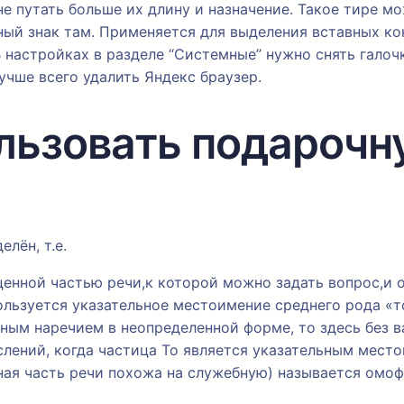
не путать больше их длину и назначение. Такое тире м
ый знак там. Применяется для выделения вставных кон
настройках в разделе “Системные” нужно снять галочку
учше всего удалить Яндекс браузер.
ользовать подарочн
лён, т.е.
енной частью речи,к которой можно задать вопрос,и 
льзуется указательное местоимение среднего рода «то
нным наречием в неопределенной форме, то здесь без в
слений, когда частица То является указательным мест
ная часть речи похожа на служебную) называется омо