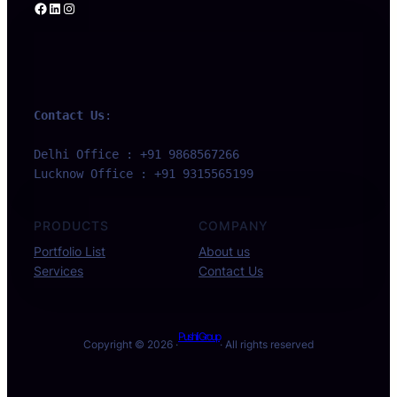
Facebook
LinkedIn
Instagram
Contact Us
:
Delhi Office : +91 9868567266 
Lucknow Office : +91 9315565199
PRODUCTS
COMPANY
Portfolio List
About us
Services
Contact Us
Pushli Group
Copyright © 2026 ·
· All rights reserved