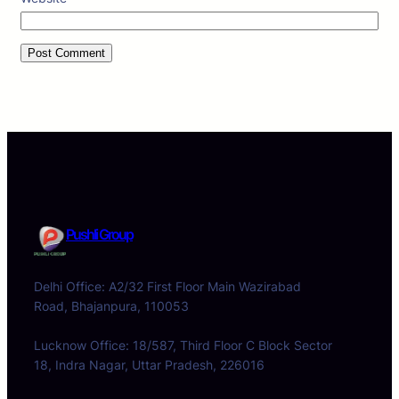
Pushli Group
Delhi Office: A2/32 First Floor Main Wazirabad
Road, Bhajanpura, 110053
Lucknow Office: 18/587, Third Floor C Block Sector
18, Indra Nagar, Uttar Pradesh, 226016