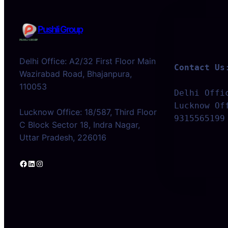
Pushli Group
Delhi Office: A2/32 First Floor Main
Contact Us
Wazirabad Road, Bhajanpura,
110053
Delhi Offi
Lucknow Off
Lucknow Office: 18/587, Third Floor
9315565199
C Block Sector 18, Indra Nagar,
Uttar Pradesh, 226016
Facebook
LinkedIn
Instagram