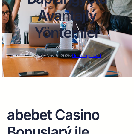
Avantajlý
Yöntemler
admin
·
Nov 5, 2025
·
Uncategorized
abebet Casino
Bonuslarý ile