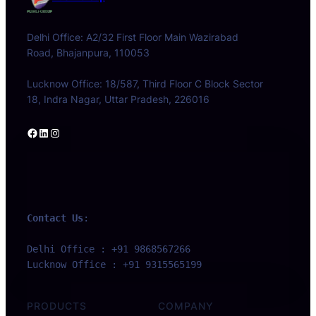
Delhi Office: A2/32 First Floor Main Wazirabad
Road, Bhajanpura, 110053
Lucknow Office: 18/587, Third Floor C Block Sector
18, Indra Nagar, Uttar Pradesh, 226016
Facebook
LinkedIn
Instagram
Contact Us
:
Delhi Office : +91 9868567266 
Lucknow Office : +91 9315565199
PRODUCTS
COMPANY