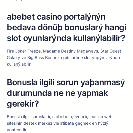
abebet casino portalýnýn
bedava dönüþ bonuslarý hangi
slot oyunlarýnda kullanýlabilir?
Fire Joker Freeze, Madame Destiny Megaways, Star Quest
Galaxy ve Big Bass Bonanza gibi online slot yapýmlarýnda
kullanýlabilir.
Bonusla ilgili sorun yaþanmasý
durumunda ne ne yapmak
gerekir?
Bonusla ilgili sorunlar için abebet çevrim içi casino web
sitesinin destek merkeziyle irtibata geçmek en hýzlý
yöntemdir.