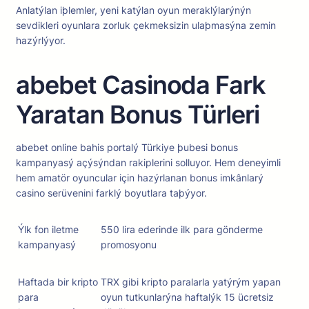
Anlatýlan iþlemler, yeni katýlan oyun meraklýlarýnýn
sevdikleri oyunlara zorluk çekmeksizin ulaþmasýna zemin
hazýrlýyor.
abebet Casinoda Fark
Yaratan Bonus Türleri
abebet online bahis portalý Türkiye þubesi bonus
kampanyasý açýsýndan rakiplerini solluyor. Hem deneyimli
hem amatör oyuncular için hazýrlanan bonus imkânlarý
casino serüvenini farklý boyutlara taþýyor.
Ýlk fon iletme
550 lira ederinde ilk para gönderme
kampanyasý
promosyonu
Haftada bir kripto
TRX gibi kripto paralarla yatýrým yapan
para
oyun tutkunlarýna haftalýk 15 ücretsiz