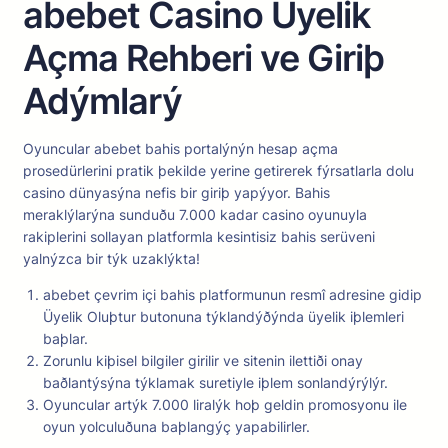
abebet Casino Üyelik
Açma Rehberi ve Giriþ
Adýmlarý
Oyuncular abebet bahis portalýnýn hesap açma
prosedürlerini pratik þekilde yerine getirerek fýrsatlarla dolu
casino dünyasýna nefis bir giriþ yapýyor. Bahis
meraklýlarýna sunduðu 7.000 kadar casino oyunuyla
rakiplerini sollayan platformla kesintisiz bahis serüveni
yalnýzca bir týk uzaklýkta!
abebet çevrim içi bahis platformunun resmî adresine gidip
Üyelik Oluþtur butonuna týklandýðýnda üyelik iþlemleri
baþlar.
Zorunlu kiþisel bilgiler girilir ve sitenin ilettiði onay
baðlantýsýna týklamak suretiyle iþlem sonlandýrýlýr.
Oyuncular artýk 7.000 liralýk hoþ geldin promosyonu ile
oyun yolculuðuna baþlangýç yapabilirler.