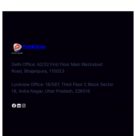
Pushli Group
Delhi Office: A2/32 First Floor Main Wazirabad
Road, Bhajanpura, 110053
Lucknow Office: 18/587, Third Floor C Block Sector
18, Indra Nagar, Uttar Pradesh, 226016
Facebook
LinkedIn
Instagram