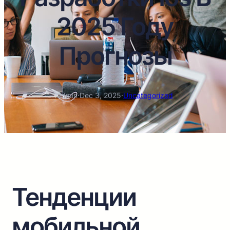
2025 Году
Прогнозы
admin
·
Dec 3, 2025
·
Uncategorized
Тенденции
мобильной